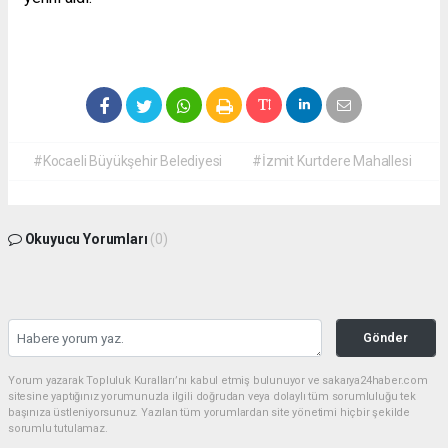
#Kocaeli Büyükşehir Belediyesi
#İzmit Kurtdere Mahallesi
Okuyucu Yorumları
(0)
Gönder
Yorum yazarak Topluluk Kuralları’nı kabul etmiş bulunuyor ve sakarya24haber.com
sitesine yaptığınız yorumunuzla ilgili doğrudan veya dolaylı tüm sorumluluğu tek
başınıza üstleniyorsunuz. Yazılan tüm yorumlardan site yönetimi hiçbir şekilde
sorumlu tutulamaz.