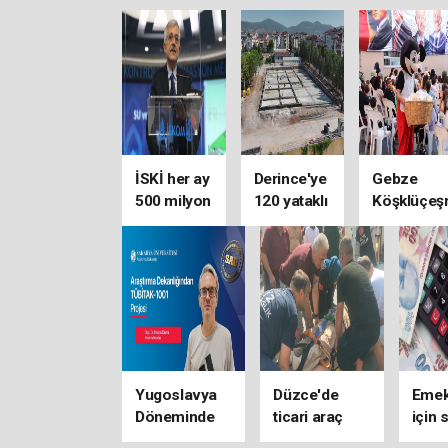
İSKİ her ay
Derince'ye
Gebze
500 milyon
120 yataklı
Köşklüçeş
lira açık
sağlık
'açık hava'
veriyor
tesisi
geliyor
Yugoslavya
Düzce'de
Emek
Döneminde
ticari araç
için 
Boşnak
elektrikli