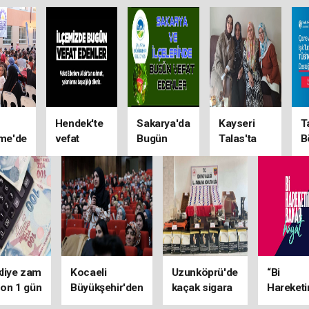
Hendek'te
Sakarya'da
Kayseri
T
me'de
vefat
Bugün
Talas'ta
B
 keyif
edenler
vefat
her kapı
Ç
edenler( 7
çalınıyor
A
Ağustos
R
2026)
I
T
1
liye zam
Kocaeli
Uzunköprü'de
“Bi
son 1 gün
Büyükşehir'den
kaçak sigara
Hareketi
Kılavuz
operasyonu
Bakar Ha