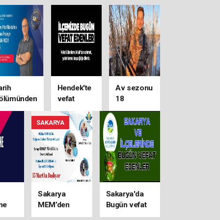
arih
Hendek'te
Av sezonu
ölümünden
vefat
18
evre ve
edenler
Ağustos’ta
fet
açılacak
SAKARYA
isklerine
şık Tutan
ÜBİTAK-
001 Projesi
Sakarya
Sakarya'da
ne
MEM’den
Bugün vefat
yat”
Kültür, Sanat
edenler( 6