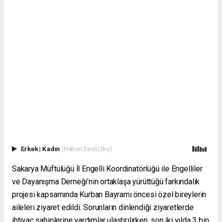
Erkek
|
Kadın
(Haberi Sesli Oku)
Sakarya Müftülüğü İl Engelli Koordinatörlüğü ile Engelliler
ve Dayanışma Derneği’nin ortaklaşa yürüttüğü farkındalık
projesi kapsamında Kurban Bayramı öncesi özel bireylerin
aileleri ziyaret edildi. Sorunların dinlendiği ziyaretlerde
ihtiyaç sahiplerine yardımlar ulaştırılırken, son iki yılda 3 bin