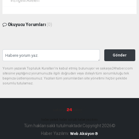
#Engelli Aileleri
Okuyucu Yorumları
(0)
Gönder
Yorum yazarak Topluluk Kuralları’nı kabul etmiş bulunuyor ve sakarya24haber.com
sitesine yaptığınız yorumunuzla ilgili doğrudan veya dolaylı tüm sorumluluğu tek
başınıza üstleniyorsunuz. Yazılan tüm yorumlardan site yönetimi hiçbir şekilde
sorumlu tutulamaz.
haber paketi
haber scripti
haber yazılımı
Tüm hakları saklı tutulmaktadır.Copyright 2026©
Haber Yazılımı:
Web Aksiyon ®