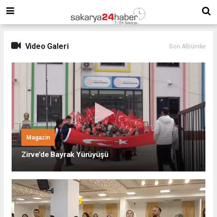
Video Galeri
Son Albümler
Magazin
Zirve’de Bayrak Yürüyüşü