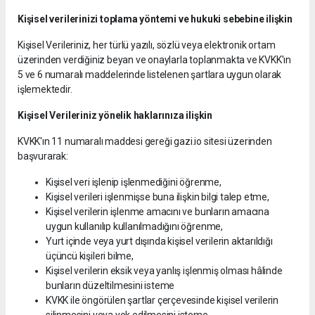
Kişisel verilerinizi toplama yöntemi ve hukuki sebebine ilişkin
Kişisel Verileriniz, her türlü yazılı, sözlü veya elektronik ortam
üzerinden verdiğiniz beyan ve onaylarla toplanmakta ve KVKK'ın
5 ve 6 numaralı maddelerinde listelenen şartlara uygun olarak
işlemektedir.
Kişisel Verileriniz yönelik haklarınıza ilişkin
KVKK'ın 11 numaralı maddesi gereği gazi.io sitesi üzerinden
başvurarak:
Kişisel veri işlenip işlenmediğini öğrenme,
Kişisel verileri işlenmişse buna ilişkin bilgi talep etme,
Kişisel verilerin işlenme amacını ve bunların amacına
uygun kullanılıp kullanılmadığını öğrenme,
Yurt içinde veya yurt dışında kişisel verilerin aktarıldığı
üçüncü kişileri bilme,
Kişisel verilerin eksik veya yanlış işlenmiş olması hâlinde
bunların düzeltilmesini isteme
KVKK ile öngörülen şartlar çerçevesinde kişisel verilerin
silinmesini veya yok edilmesini isteme,