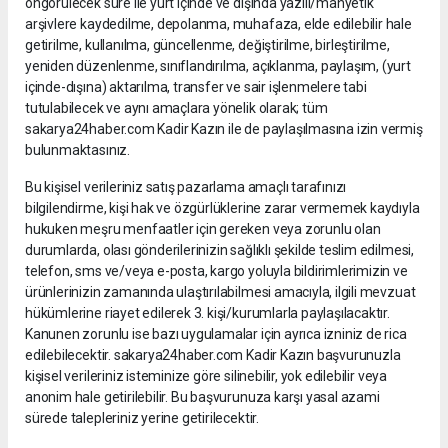
öngörülecek süre ile yurt içinde ve dışında yazılı/manyetik
arşivlere kaydedilme, depolanma, muhafaza, elde edilebilir hale
getirilme, kullanılma, güncellenme, değiştirilme, birleştirilme,
yeniden düzenlenme, sınıflandırılma, açıklanma, paylaşım, (yurt
içinde-dışına) aktarılma, transfer ve sair işlenmelere tabi
tutulabilecek ve aynı amaçlara yönelik olarak; tüm
sakarya24haber.com Kadir Kazın ile de paylaşılmasına izin vermiş
bulunmaktasınız.
Bu kişisel verileriniz satış pazarlama amaçlı tarafınızı
bilgilendirme, kişi hak ve özgürlüklerine zarar vermemek kaydıyla
hukuken meşru menfaatler için gereken veya zorunlu olan
durumlarda, olası gönderilerinizin sağlıklı şekilde teslim edilmesi,
telefon, sms ve/veya e-posta, kargo yoluyla bildirimlerimizin ve
ürünlerinizin zamanında ulaştırılabilmesi amacıyla, ilgili mevzuat
hükümlerine riayet edilerek 3. kişi/kurumlarla paylaşılacaktır.
Kanunen zorunlu ise bazı uygulamalar için ayrıca izniniz de rica
edilebilecektir. sakarya24haber.com Kadir Kazın başvurunuzla
kişisel verileriniz isteminize göre silinebilir, yok edilebilir veya
anonim hale getirilebilir. Bu başvurunuza karşı yasal azami
sürede talepleriniz yerine getirilecektir.