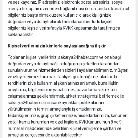
ve ses kaydınız, IP adresiniz, elektronik posta adresiniz, sosyal
medya hesapları üzerinden bağlanılması durumunda o kanala ait
bilgileriniz başta olmak üzere kullanıcı olarak kişiliğinizle
doğrudan veya dolaylı olarak tanımlanan her türlü kişisel
bilgileriniz kişisel veri sıfatıyla KVKK kapsamında tarafımızca
saklanacaktır.
Kişisel verilerinizin kimlerle paylaşılacağına ilişkin
Toplanan kişisel verileriniz; sakarya24haber.com ve ona bağlı
doğrudan veya dolaylı bağlı olduğu grup şirketleri tarafından
sunulan ürün ve hizmetlerden sizleri faydalanabilmeniz, müşteri
ve izleyicilerimizi tanımak, faaliyet gösterdiğimiz alanlarda
tercihlerinizi ve kullanım alışkanlarınızı anlamak, buna ilişkin
araştırma, bilgilendirme yapabilmek, pazarlama ve reklam
çalışmalarımızı şekillendirmek, şirket stratejimizi belirlemek ile
sakarya24haber.com insan kaynakları politikalarının
yürütülmesinin temini amaçlarıyla iş ortaklarımıza,
tedarikçilerimize, grup şirketlerimize, hissedarlarımıza, kanunen
yetkili kamu kurumları ve özel kişilere, KVK Kanunu'nun 8 ve 9
numaralı maddelerinde belirtilen kişisel veri işleme şartları ve
amaçları çerçevesinde aktarılabilecektir.