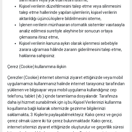
Kişisel verilerin düzeltilmesini talep etme veya silinmesini
talep etme hallerinde yapılan işlemlerin, kişisel verilerin
aktarıldığı üçüncü kişilere bildirilmesini isteme,
İşlenen verilerin münhasıran otomatik sistemler vasıtasıyla
analiz edilmesi suretiyle aleyhine bir sonucun ortaya
çıkmasına itiraz etme,
Kişisel verilerin kanuna aykırı olarak işlenmesi sebebiyle
zarara uğraması hâlinde zararın giderilmesini talep etme,
haklarına sahipsiniz.
Çerez (Cookie) kullanımına ilişkin
Çerezler (Cookie) internet sitemizi ziyaret ettiğinizde veya mobil
uygulamamızı kullanmanız halinde internet tarayıcınız tarafından
yüklenen ve bilgisayar veya mobil uygulama kullandığınız cep
telefonu, tablet (vb.) içinde tanımlama dosyalarıdır. Tarafınıza
daha iyi hizmet sunabilmek için iş bu Kişisel Verilerinizi kullanma
koşullarına bağlı kalarak sitemizde gezinme bilgilerinizi
saklamakta; 3. Kişilerle paylaşabilmekteyiz. Kalıcı çerez ve geçici
çerez olmak üzere iki tür çerez bulunmaktadır. Kalıcı çerez,
internet sitemizi ziyaret ettiğinizde oluşturulur ve geçerlilik süresi