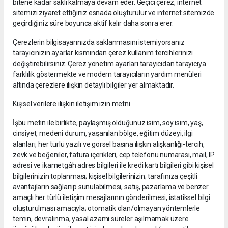
bitene kadar saklı kalmaya devam eder. Geçici çerez, internet
sitemizi ziyaret ettiğiniz esnada oluşturulur ve internet sitemizde
geçirdiğiniz süre boyunca aktif kalır daha sonra erer.
Çerezlerin bilgisayarınızda saklanmasını istemiyorsanız
tarayıcınızın ayarlar kısmından çerez kullanım tercihlerinizi
değiştirebilirsiniz. Çerez yönetim ayarları tarayıcıdan tarayıcıya
farklılık göstermekte ve modern tarayıcıların yardım menüleri
altında çerezlere ilişkin detaylı bilgiler yer almaktadır.
Kişisel verilere ilişkin iletişim izin metni
İşbu metin ile birlikte, paylaşmış olduğunuz isim, soy isim, yaş,
cinsiyet, medeni durum, yaşanılan bölge, eğitim düzeyi, ilgi
alanları, her türlü yazılı ve görsel basına ilişkin alışkanlığı-tercih,
zevk ve beğeniler, fatura içerikleri, cep telefonu numarası, mail, IP
adresi ve ikametgâh adres bilgileri ile kredi kartı bilgileri gibi kişisel
bilgilerinizin toplanması; kişisel bilgilerinizin; tarafınıza çeşitli
avantajların sağlanıp sunulabilmesi, satış, pazarlama ve benzer
amaçlı her türlü iletişim mesajlarının gönderilmesi, istatiksel bilgi
oluşturulması amacıyla; otomatik olan/olmayan yöntemlerle
temin, devralınma, yasal azami süreler aşılmamak üzere