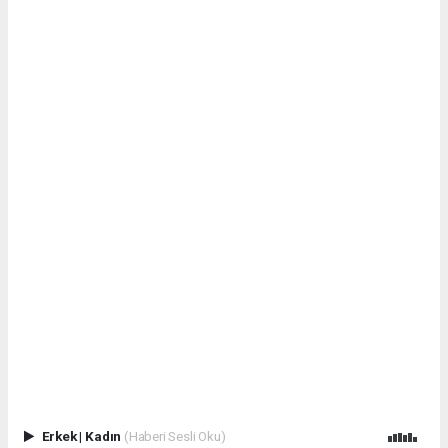
Erkek
|
Kadın
(Haberi Sesli Oku)