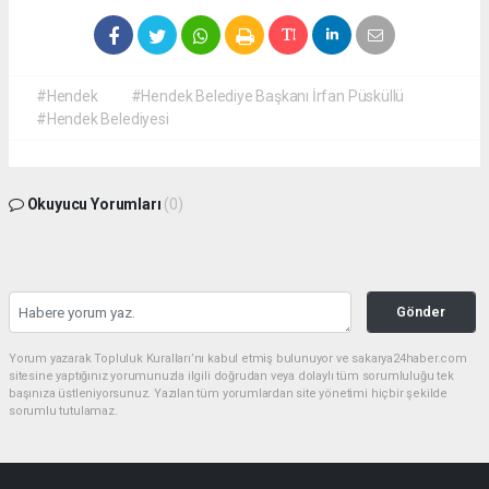
#Hendek
#Hendek Belediye Başkanı İrfan Püsküllü
#Hendek Belediyesi
Okuyucu Yorumları
(0)
Gönder
Yorum yazarak Topluluk Kuralları’nı kabul etmiş bulunuyor ve sakarya24haber.com
sitesine yaptığınız yorumunuzla ilgili doğrudan veya dolaylı tüm sorumluluğu tek
başınıza üstleniyorsunuz. Yazılan tüm yorumlardan site yönetimi hiçbir şekilde
sorumlu tutulamaz.