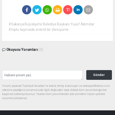
#Sakarya Büyükşehir Belediye Başkanı Yusuf Alemdar
#toplu taşımada önemli bir dönüşüme
Okuyucu Yorumları
(0)
Gönder
Yorum yazarak Topluluk Kuralları’nı kabul etmiş bulunuyor ve sakarya24haber.com
sitesine yaptığınız yorumunuzla ilgili doğrudan veya dolaylı tüm sorumluluğu tek
başınıza üstleniyorsunuz. Yazılan tüm yorumlardan site yönetimi hiçbir şekilde
sorumlu tutulamaz.