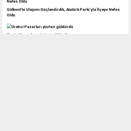
Gölkent’te Ulaşımı Güçlendirdik, Atatürk Parkı’yla İlçeye Nefes
Oldu
Üretici Pazarları yüzleri güldürdü
Sakarya'da Bugün vefat edenler( 30 Temmuz 2026)
Gençlerimize Düğün Salonu Desteği Sunacağız
Genç Atölye’de Yaz Dönemi Başlıyor: Gençler Bu Yaz
Keşfedecek, Üretecek