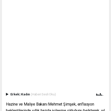
Erkek
|
Kadın
(Haberi Sesli Oku)
Hazine ve Maliye Bakanı Mehmet Şimşek, enflasyon
beklentilerinde yıllık bazda iyileşme olduğunu belirterek, yıl