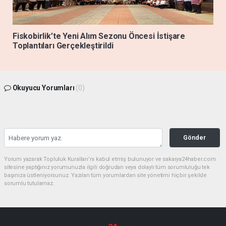
Fiskobirlik’te Yeni Alım Sezonu Öncesi İstişare
Toplantıları Gerçekleştirildi
Okuyucu Yorumları
(0)
Gönder
Yorum yazarak Topluluk Kuralları’nı kabul etmiş bulunuyor ve sakarya24haber.com
sitesine yaptığınız yorumunuzla ilgili doğrudan veya dolaylı tüm sorumluluğu tek
başınıza üstleniyorsunuz. Yazılan tüm yorumlardan site yönetimi hiçbir şekilde
sorumlu tutulamaz.