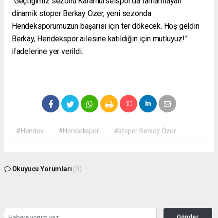
“Geçtiğimiz sezonu Karamürselspor’da tamamlayan
dinamik stoper Berkay Özer, yeni sezonda
Hendeksporumuzun başarısı için ter dökecek. Hoş geldin
Berkay, Hendekspor ailesine katıldığın için mutluyuz!”
ifadelerine yer verildi.
#Hendek
#Hendekspor
#stoper Berkay Özer
Okuyucu Yorumları
(0)
Gönder