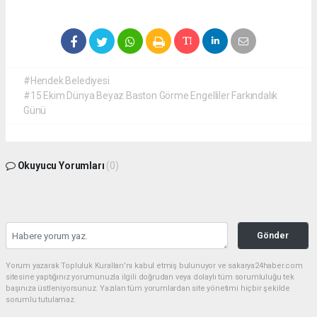
#Hendek Belediyesi
#15 Ekim Dünya Beyaz Baston Görme Engelliler Farkındalık
Günü
Okuyucu Yorumları
(0)
Gönder
Yorum yazarak Topluluk Kuralları’nı kabul etmiş bulunuyor ve sakarya24haber.com
sitesine yaptığınız yorumunuzla ilgili doğrudan veya dolaylı tüm sorumluluğu tek
başınıza üstleniyorsunuz. Yazılan tüm yorumlardan site yönetimi hiçbir şekilde
sorumlu tutulamaz.