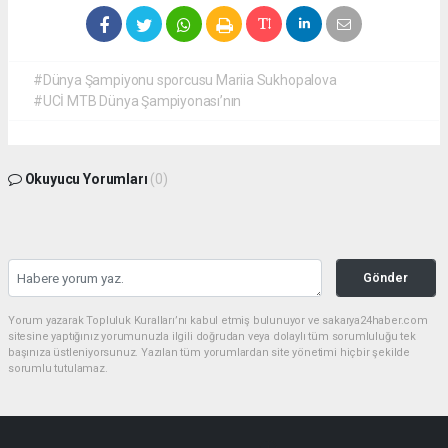
#Dünya Şampiyonu sporcusu Mariia Sukhopalova
#UCİ MTB Dünya Şampiyonası’nın
Okuyucu Yorumları
(0)
Gönder
Yorum yazarak Topluluk Kuralları’nı kabul etmiş bulunuyor ve sakarya24haber.com
sitesine yaptığınız yorumunuzla ilgili doğrudan veya dolaylı tüm sorumluluğu tek
başınıza üstleniyorsunuz. Yazılan tüm yorumlardan site yönetimi hiçbir şekilde
sorumlu tutulamaz.