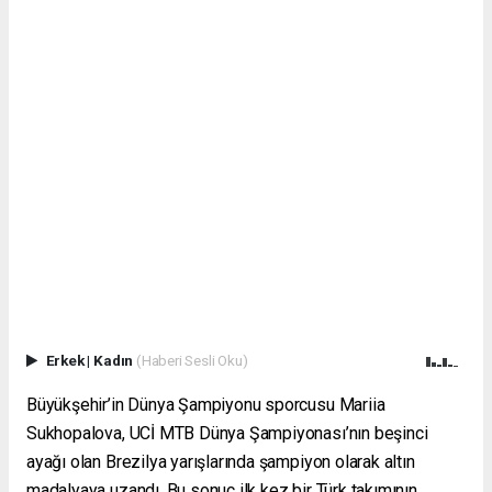
Erkek
|
Kadın
(Haberi Sesli Oku)
Büyükşehir’in Dünya Şampiyonu sporcusu Mariia
Sukhopalova, UCİ MTB Dünya Şampiyonası’nın beşinci
ayağı olan Brezilya yarışlarında şampiyon olarak altın
madalyaya uzandı. Bu sonuç ilk kez bir Türk takımının