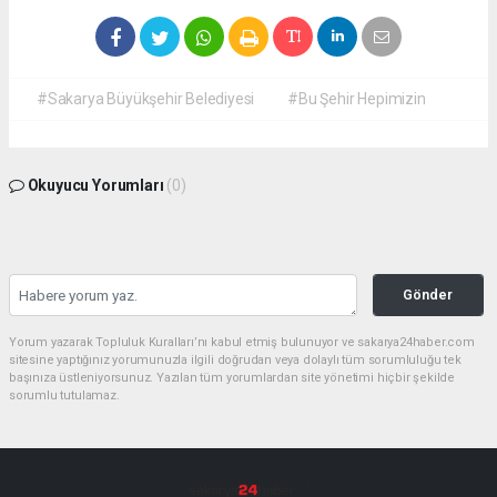
#Sakarya Büyükşehir Belediyesi
#Bu Şehir Hepimizin
Okuyucu Yorumları
(0)
Gönder
Yorum yazarak Topluluk Kuralları’nı kabul etmiş bulunuyor ve sakarya24haber.com
sitesine yaptığınız yorumunuzla ilgili doğrudan veya dolaylı tüm sorumluluğu tek
başınıza üstleniyorsunuz. Yazılan tüm yorumlardan site yönetimi hiçbir şekilde
sorumlu tutulamaz.