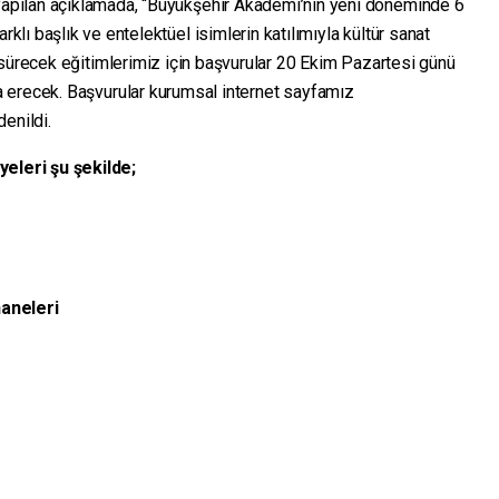
yapılan açıklamada, “Büyükşehir Akademi’nin yeni döneminde 6
arklı başlık ve entelektüel isimlerin katılımıyla kültür sanat
 sürecek eğitimlerimiz için başvurular 20 Ekim Pazartesi günü
 erecek. Başvurular kurumsal internet sayfamız
enildi.
leri şu şekilde;
haneleri