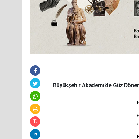
Büyükşehir Akademi’de Güz Dönem
8
d
K