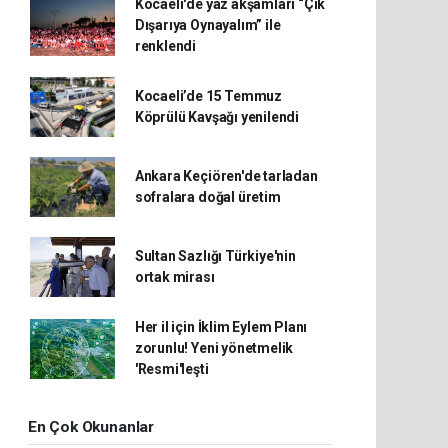
Kocaeli'de yaz akşamları “Çık
Dışarıya Oynayalım” ile
renklendi
Kocaeli’de 15 Temmuz
Köprülü Kavşağı yenilendi
Ankara Keçiören'de tarladan
sofralara doğal üretim
Sultan Sazlığı Türkiye'nin
ortak mirası
Her il için İklim Eylem Planı
zorunlu! Yeni yönetmelik
'Resmi'leşti
En Çok Okunanlar