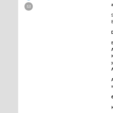
8
y
6
K