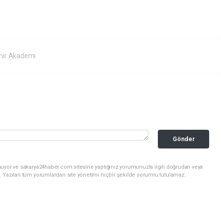
hir Akademi
Gönder
nuyor ve sakarya24haber.com sitesine yaptığınız yorumunuzla ilgili doğrudan veya
. Yazılan tüm yorumlardan site yönetimi hiçbir şekilde sorumlu tutulamaz.