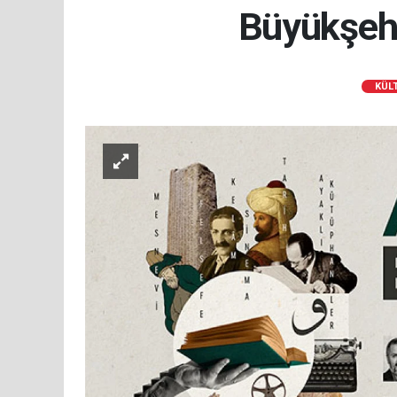
Büyükşehi
KÜL