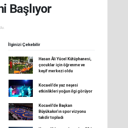
i Başlıyor
du.
İlginizi Çekebilir
Hasan Âli Yücel Kütüphanesi,
çocuklar için öğrenme ve
keşif merkezi oldu
Kocaeli’de yaz neşesi
etkinlikleri yoğun ilgi görüyor
Kocaeli'de Başkan
Büyükakın’ın spor vizyonu
takdir topladı