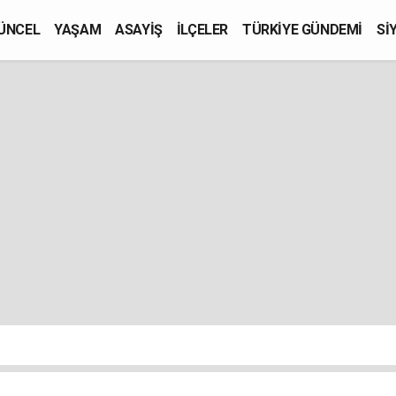
ÜNCEL
YAŞAM
ASAYİŞ
İLÇELER
TÜRKİYE GÜNDEMİ
Sİ