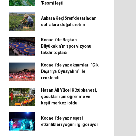
'Resmi'leşti
Ankara Keçiören'de tarladan
sofralara doğal üretim
Kocaeli'de Başkan
Büyükakın’ın spor vizyonu
takdir topladı
Kocaeli'de yaz akşamları “Çık
Dışarıya Oynayalım” ile
renklendi
Hasan Âli Yücel Kütüphanesi,
çocuklar için öğrenme ve
keşif merkezi oldu
Kocaeli’de yaz neşesi
etkinlikleri yoğun ilgi görüyor