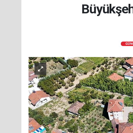
Büyükşehi
GÜN