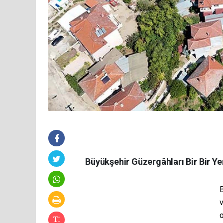
Büyükşehir Güzergâhları Bir Bir Y
v
o