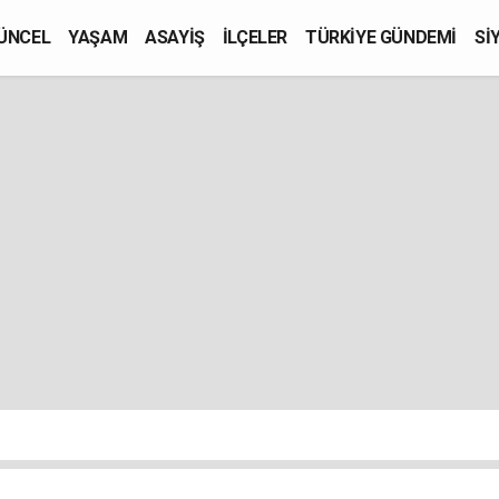
ÜNCEL
YAŞAM
ASAYİŞ
İLÇELER
TÜRKİYE GÜNDEMİ
Sİ