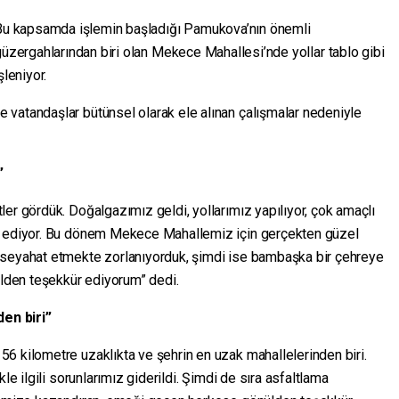
Bu kapsamda işlemin başladığı Pamukova’nın önemli
üzergahlarından biri olan Mekece Mahallesi’nde yollar tablo gibi
şleniyor.
vatandaşlar bütünsel olarak ele alınan çalışmalar nedeniyle
”
er gördük. Doğalgazımız geldi, yollarımız yapılıyor, çok amaçlı
m ediyor. Bu dönem Mekece Mahallemiz için gerçekten güzel
 seyahat etmekte zorlanıyorduk, şimdi ise bambaşka bir çehreye
den teşekkür ediyorum” dedi.
en biri”
6 kilometre uzaklıkta ve şehrin en uzak mahallelerinden biri.
le ilgili sorunlarımız giderildi. Şimdi de sıra asfaltlama