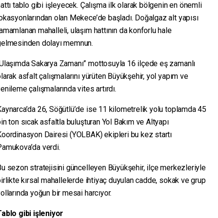
attı tablo gibi işleyecek. Çalışma ilk olarak bölgenin en önemli
okasyonlarından olan Mekece’de başladı. Doğalgaz alt yapısı
amamlanan mahalleli, ulaşım hattının da konforlu hale
gelmesinden dolayı memnun.
“Ulaşımda Sakarya Zamanı” mottosuyla 16 ilçede eş zamanlı
larak asfalt çalışmalarını yürüten Büyükşehir, yol yapım ve
enileme çalışmalarında vites artırdı.
aynarca’da 26, Söğütlü’de ise 11 kilometrelik yolu toplamda 45
in ton sıcak asfaltla buluşturan Yol Bakım ve Altyapı
Koordinasyon Dairesi (YOLBAK) ekipleri bu kez startı
Pamukova’da verdi.
u sezon stratejisini güncelleyen Büyükşehir, ilçe merkezleriyle
irlikte kırsal mahallelerde ihtiyaç duyulan cadde, sokak ve grup
ollarında yoğun bir mesai harcıyor.
ablo gibi işleniyor