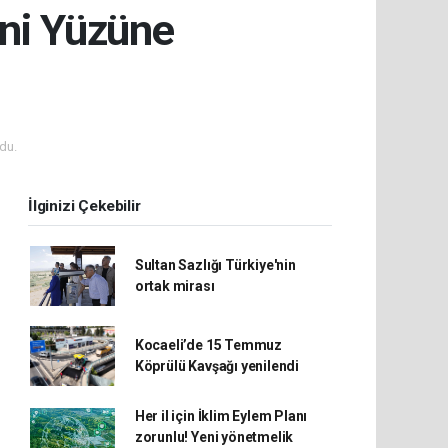
eni Yüzüne
du.
İlginizi Çekebilir
Sultan Sazlığı Türkiye'nin
ortak mirası
Kocaeli’de 15 Temmuz
Köprülü Kavşağı yenilendi
Her il için İklim Eylem Planı
zorunlu! Yeni yönetmelik