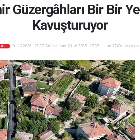
r Güzergâhları Bir Bir Y
Kavuşturuyor
01.10.2025 - 17:37, Güncelleme: 01.10.2025 - 17:37
3749+ kez okun
CEL