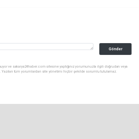
Gönder
nuyor ve sakarya24haber.com sitesine yaptığınız yorumunuzla ilgili doğrudan veya
. Yazılan tüm yorumlardan site yönetimi hiçbir şekilde sorumlu tutulamaz.