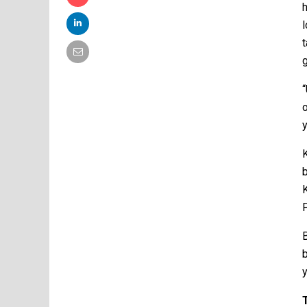
h
l
t
o
y
K
b
B
b
y
T