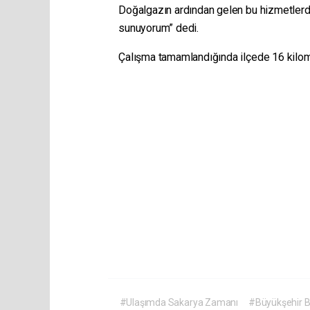
Doğalgazın ardından gelen bu hizmetler
sunuyorum” dedi.
Çalışma tamamlandığında ilçede 16 kilome
#Ulaşımda Sakarya Zamanı
#Büyükşehir B