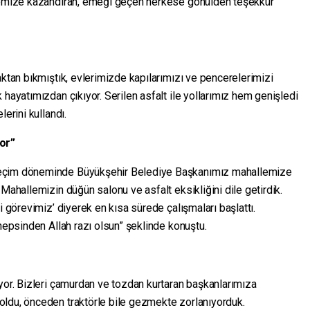
llemize kazandıran, emeği geçen herkese gönülden teşekkür
aktan bıkmıştık, evlerimizde kapılarımızı ve pencerelerimizi
 hayatımızdan çıkıyor. Serilen asfalt ile yollarımız hem genişledi
erini kullandı.
yor”
Seçim döneminde Büyükşehir Belediye Başkanımız mahallemize
Mahallemizin düğün salonu ve asfalt eksikliğini dile getirdik.
i görevimiz’ diyerek en kısa sürede çalışmaları başlattı.
 hepsinden Allah razı olsun” şeklinde konuştu.
yor. Bizleri çamurdan ve tozdan kurtaran başkanlarımıza
oldu, önceden traktörle bile gezmekte zorlanıyorduk.