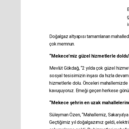
g
i
Doğalgaz altyapısı tamamlanan mahallede 
çok memnun.
“Mekece’miz güzel hizmetlerle doldu
Mevlüt Gökdağ, “2 yılda çok güzel hizmetl
sosyal tesisimizin inşası da hızla deva
hizmetlerle dolu. Önceleri mahallemizde
kavuşuyoruz. Emeği geçen herkese gönül
“Mekece şehrin en uzak mahallelerind
Süleyman Özen, “Mahallemiz, Sakarya’ya 5
Geçtiğimiz yıl doğalgazımız geldi, elektrik