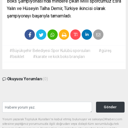
Boks Şampiyonası’nda mindere çıkan Milli sporcumuz Esra
Yalın ve Hüseyin Talha Demir, Türkiye ikincisi olarak
şampiyonayı başarıyla tamamladı.
#Büyükşehir Belediyesi Spor Kulübü sporcuları
#güreş
#bisiklet
#karate ve kick boks branşları
Okuyucu Yorumları
(0)
Gönder
Yorum yazarak Topluluk Kuralları’nı kabul etmiş bulunuyor ve sakarya24haber.com
sitesine yaptığınız yorumunuzla ilgili doğrudan veya dolaylı tüm sorumluluğu tek