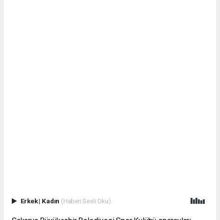
Erkek
|
Kadın
(Haberi Sesli Oku)