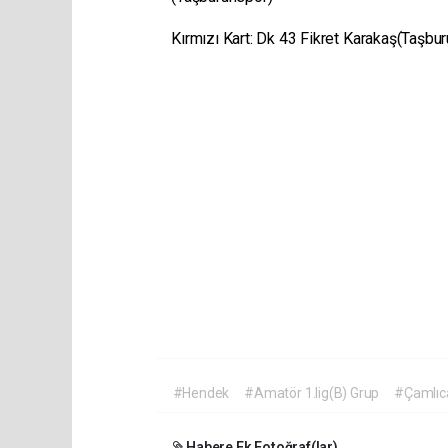
Kırmızı Kart: Dk 43 Fikret Karakaş(Taşbu
#Hendek
#Amatör 1.lig(B) Grup
#Çamlıc
Habere Ek Fotoğraf(lar)