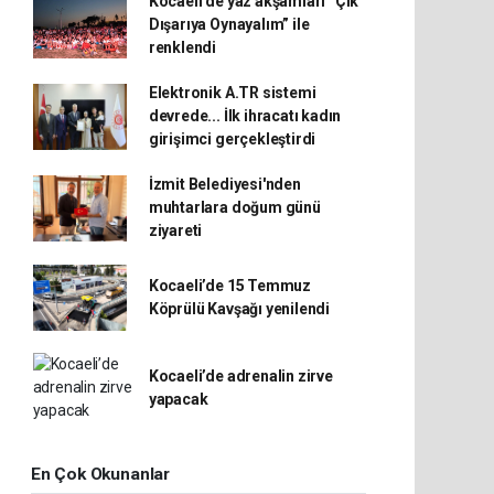
Kocaeli'de yaz akşamları “Çık
Dışarıya Oynayalım” ile
renklendi
Elektronik A.TR sistemi
devrede... İlk ihracatı kadın
girişimci gerçekleştirdi
İzmit Belediyesi'nden
muhtarlara doğum günü
ziyareti
Kocaeli’de 15 Temmuz
Köprülü Kavşağı yenilendi
Kocaeli’de adrenalin zirve
yapacak
En Çok Okunanlar