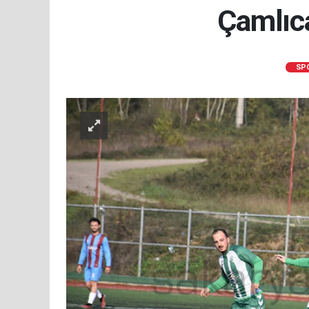
Çamlıc
SP