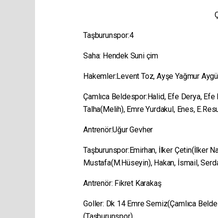
Taşburunspor:4
Saha: Hendek Suni çim
Hakemler:Levent Toz, Ayşe Yağmur Ayg
Çamlıca Beldespor:Halid, Efe Derya, Efe
Talha(Melih), Emre Yurdakul, Enes, E.Resu
Antrenör:Uğur Gevher
Taşburunspor:Emirhan, İlker Çetin(İlker N
Mustafa(M.Hüseyin), Hakan, İsmail, Serd
Antrenör: Fikret Karakaş
Goller: Dk 14 Emre Semiz(Çamlıca Belde
(Taşburunspor)