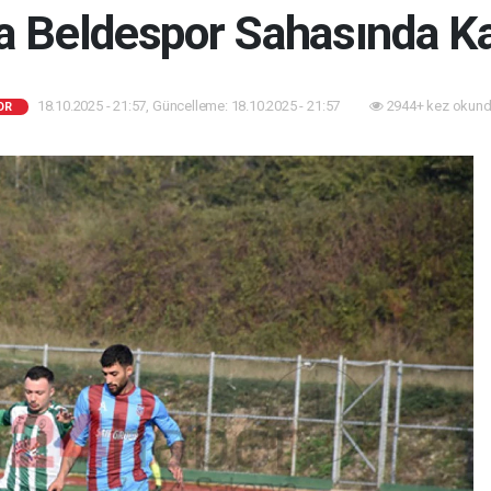
a Beldespor Sahasında Ka
18.10.2025 - 21:57, Güncelleme: 18.10.2025 - 21:57
2944+ kez okund
OR