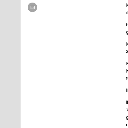
i
g
3
K
t
İ
İ
7
g
o