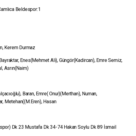
Çamlıca Beldespor:1
ün, Kerem Durmaz
 Bayraktar, Enes(Mehmet Ali), Güngör(Kadircan), Emre Semiz,
l, Asrın(Naim)
alçacıoğlu), Baran, Emre( Onur)(Merthan), Numan,
ar, Metehan((M.Eren), Hasan
spor) Dk 23 Mustafa Dk 34-74 Hakan Soylu Dk 89 İsmail