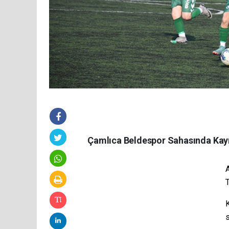
Çamlıca Beldespor Sahasında Kayı
A
T
K