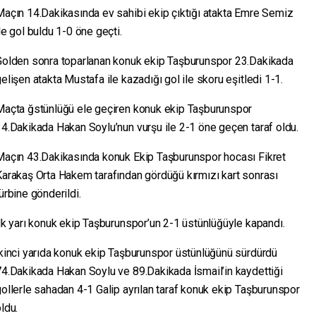
Maçın 14.Dakikasında ev sahibi ekip çıktığı atakta Emre Semiz
le gol buldu 1-0 öne geçti.
Golden sonra toparlanan konuk ekip Taşburunspor 23.Dakikada
elişen atakta Mustafa ile kazadığı gol ile skoru eşitledi 1-1.
Maçta ğstünlüğü ele geçiren konuk ekip Taşburunspor
4.Dakikada Hakan Soylu’nun vurşu ile 2-1 öne geçen taraf oldu.
Maçın 43.Dakikasında konuk Ekip Taşburunspor hocası Fikret
arakaş Orta Hakem tarafından gördüğü kırmızı kart sonrası
ürbine gönderildi.
lk yarı konuk ekip Taşburunspor’un 2-1 üstünlüğüyle kapandı.
kinci yarıda konuk ekip Taşburunspor üstünlüğünü sürdürdü
4.Dakikada Hakan Soylu ve 89.Dakikada İsmail’in kaydettiği
ollerle sahadan 4-1 Galip ayrılan taraf konuk ekip Taşburunspor
ldu.