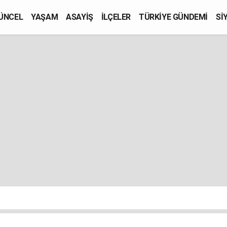
ÜNCEL
YAŞAM
ASAYİŞ
İLÇELER
TÜRKİYE GÜNDEMİ
Sİ