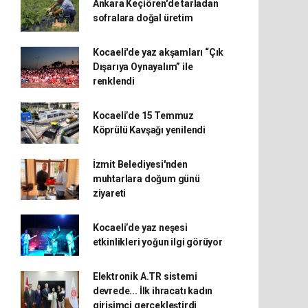
Ankara Keçiören'de tarladan
sofralara doğal üretim
Kocaeli'de yaz akşamları “Çık
Dışarıya Oynayalım” ile
renklendi
Kocaeli’de 15 Temmuz
Köprülü Kavşağı yenilendi
İzmit Belediyesi'nden
muhtarlara doğum günü
ziyareti
Kocaeli’de yaz neşesi
etkinlikleri yoğun ilgi görüyor
Elektronik A.TR sistemi
devrede... İlk ihracatı kadın
girişimci gerçekleştirdi