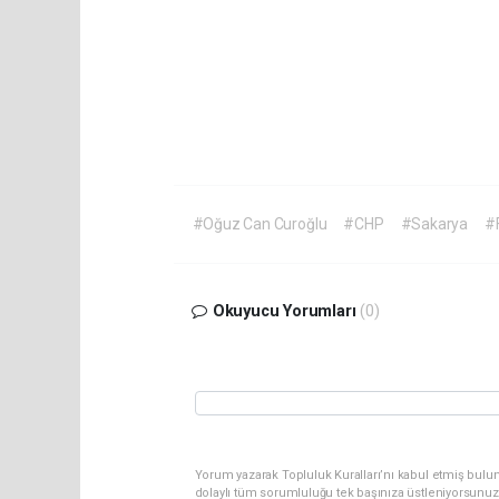
#Oğuz Can Curoğlu
#CHP
#Sakarya
#F
Okuyucu Yorumları
(0)
Yorum yazarak Topluluk Kuralları’nı kabul etmiş bulu
dolaylı tüm sorumluluğu tek başınıza üstleniyorsunuz