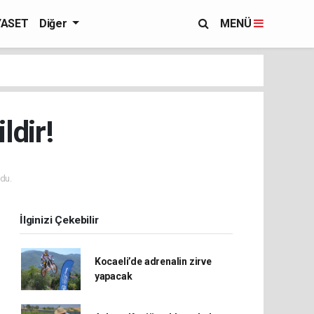
YASET
Diğer
MENÜ
ldir!
du.
İlginizi Çekebilir
Kocaeli’de adrenalin zirve
yapacak