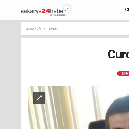
G
Anasayfa
SİYASET
Curo
SİYA