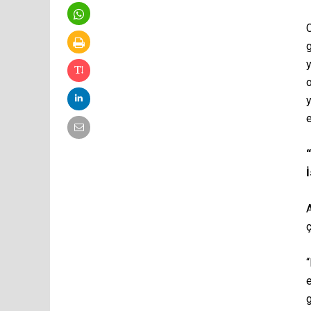
C
g
y
o
y
e
İ
A
ç
“
e
g