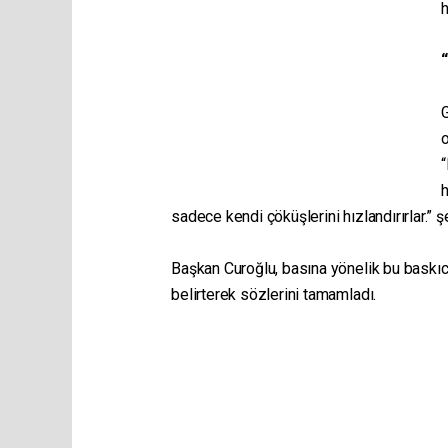
h
G
“
h
sadece kendi çöküşlerini hızlandırırlar.” 
Başkan Curoğlu, basına yönelik bu baskıc
belirterek sözlerini tamamladı.