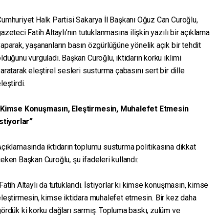
umhuriyet Halk Partisi Sakarya İl Başkanı Oğuz Can Curoğlu,
azeteci Fatih Altaylı’nın tutuklanmasına ilişkin yazılı bir açıklama
aparak, yaşananların basın özgürlüğüne yönelik açık bir tehdit
lduğunu vurguladı. Başkan Curoğlu, iktidarın korku iklimi
aratarak eleştirel sesleri susturma çabasını sert bir dille
leştirdi.
“Kimse Konuşmasın, Eleştirmesin, Muhalefet Etmesin
stiyorlar”
çıklamasında iktidarın toplumu susturma politikasına dikkat
eken Başkan Curoğlu, şu ifadeleri kullandı:
Fatih Altaylı da tutuklandı. İstiyorlar ki kimse konuşmasın, kimse
leştirmesin, kimse iktidara muhalefet etmesin. Bir kez daha
ördük ki korku dağları sarmış. Topluma baskı, zulüm ve