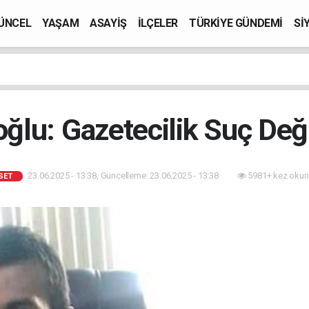
ÜNCEL
YAŞAM
ASAYİŞ
İLÇELER
TÜRKİYE GÜNDEMİ
Sİ
ğlu: Gazetecilik Suç Deği
23.06.2025 - 13:38, Güncelleme: 23.06.2025 - 13:38
5981+ kez okun
SET