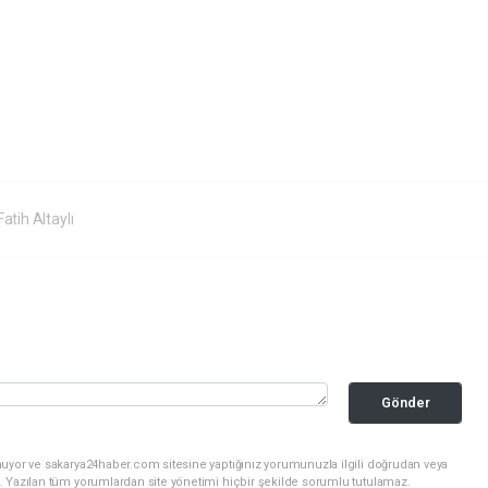
atih Altaylı
Gönder
nuyor ve sakarya24haber.com sitesine yaptığınız yorumunuzla ilgili doğrudan veya
. Yazılan tüm yorumlardan site yönetimi hiçbir şekilde sorumlu tutulamaz.