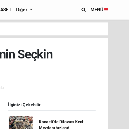
YASET
Diğer
MENÜ
nin Seçkin
du.
İlginizi Çekebilir
Kocaeli'de Dilovası Kent
Meydanı hızlandı