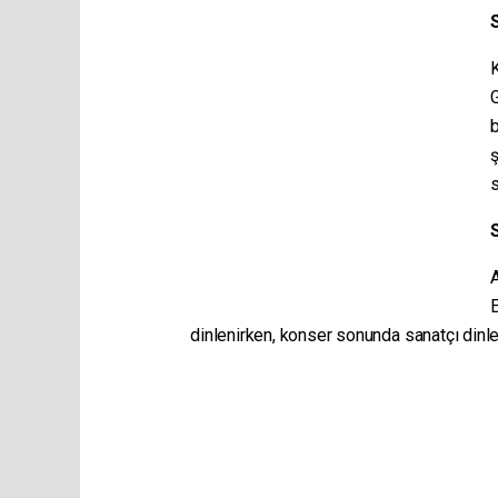
K
b
ş
s
E
dinlenirken, konser sonunda sanatçı dinley