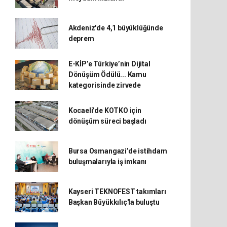
Akdeniz'de 4,1 büyüklüğünde
deprem
E-KİP’e Türkiye’nin Dijital
Dönüşüm Ödülü... Kamu
kategorisinde zirvede
Kocaeli’de KOTKO için
dönüşüm süreci başladı
Bursa Osmangazi’de istihdam
buluşmalarıyla iş imkanı
Kayseri TEKNOFEST takımları
Başkan Büyükkılıç'la buluştu