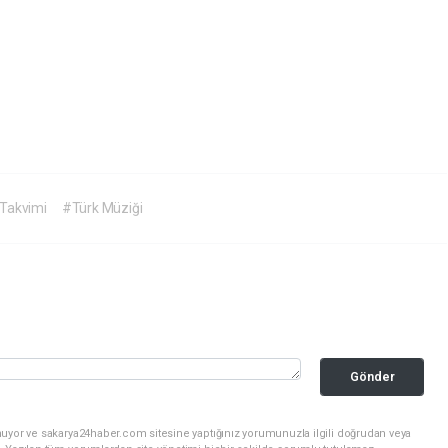
 Takvimi
#Türk Müziği
Gönder
nuyor ve sakarya24haber.com sitesine yaptığınız yorumunuzla ilgili doğrudan veya