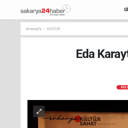
G
Anasayfa
KÜLTÜR
Eda Karay
KÜL