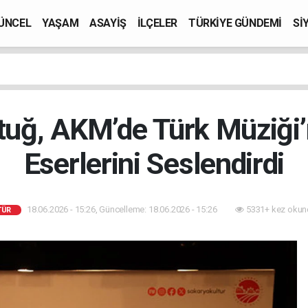
ÜNCEL
YAŞAM
ASAYİŞ
İLÇELER
TÜRKİYE GÜNDEMİ
Sİ
tuğ, AKM’de Türk Müziği’
Eserlerini Seslendirdi
18.06.2026 - 15:26, Güncelleme: 18.06.2026 - 15:26
5331+ kez okun
TÜR