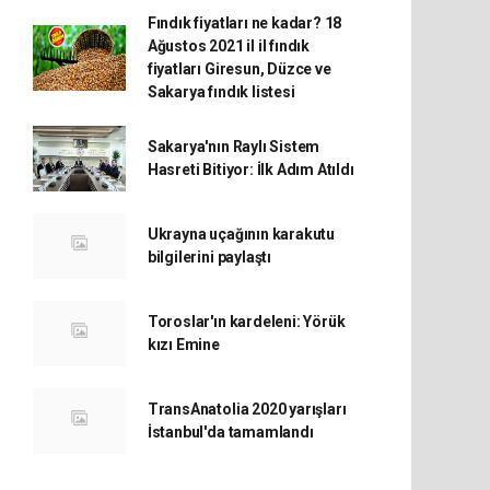
Fındık fiyatları ne kadar? 18
Ağustos 2021 il il fındık
fiyatları Giresun, Düzce ve
Sakarya fındık listesi
Sakarya'nın Raylı Sistem
Hasreti Bitiyor: İlk Adım Atıldı
Ukrayna uçağının karakutu
bilgilerini paylaştı
Toroslar'ın kardeleni: Yörük
kızı Emine
TransAnatolia 2020 yarışları
İstanbul'da tamamlandı