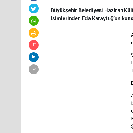
Büyükşehir Belediyesi Haziran Kül
isimlerinden Eda Karaytuğ’un kons
e
S
D
T
i
K
Ş