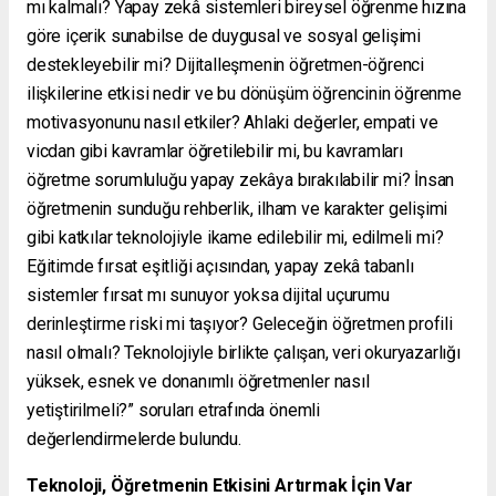
mı kalmalı? Yapay zekâ sistemleri bireysel öğrenme hızına
göre içerik sunabilse de duygusal ve sosyal gelişimi
destekleyebilir mi? Dijitalleşmenin öğretmen-öğrenci
ilişkilerine etkisi nedir ve bu dönüşüm öğrencinin öğrenme
motivasyonunu nasıl etkiler? Ahlaki değerler, empati ve
vicdan gibi kavramlar öğretilebilir mi, bu kavramları
öğretme sorumluluğu yapay zekâya bırakılabilir mi? İnsan
öğretmenin sunduğu rehberlik, ilham ve karakter gelişimi
gibi katkılar teknolojiyle ikame edilebilir mi, edilmeli mi?
Eğitimde fırsat eşitliği açısından, yapay zekâ tabanlı
sistemler fırsat mı sunuyor yoksa dijital uçurumu
derinleştirme riski mi taşıyor? Geleceğin öğretmen profili
nasıl olmalı? Teknolojiyle birlikte çalışan, veri okuryazarlığı
yüksek, esnek ve donanımlı öğretmenler nasıl
yetiştirilmeli?” soruları etrafında önemli
değerlendirmelerde bulundu.
Teknoloji, Öğretmenin Etkisini Artırmak İçin Var