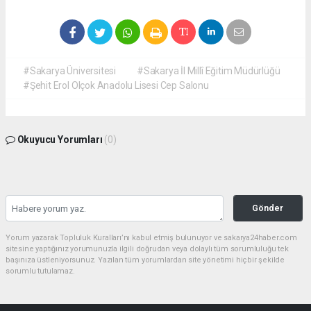
#Sakarya Üniversitesi
#Sakarya İl Millî Eğitim Müdürlüğü
#Şehit Erol Olçok Anadolu Lisesi Cep Salonu
Okuyucu Yorumları
(0)
Gönder
Yorum yazarak Topluluk Kuralları’nı kabul etmiş bulunuyor ve sakarya24haber.com
sitesine yaptığınız yorumunuzla ilgili doğrudan veya dolaylı tüm sorumluluğu tek
başınıza üstleniyorsunuz. Yazılan tüm yorumlardan site yönetimi hiçbir şekilde
sorumlu tutulamaz.