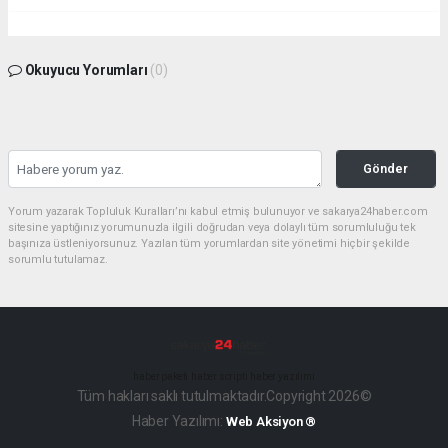
Okuyucu Yorumları
(0)
Gönder
Yorum yazarak Topluluk Kuralları’nı kabul etmiş bulunuyor ve sakarya24haber.com
sitesine yaptığınız yorumunuzla ilgili doğrudan veya dolaylı tüm sorumluluğu tek
başınıza üstleniyorsunuz. Yazılan tüm yorumlardan site yönetimi hiçbir şekilde
sorumlu tutulamaz.
haber paketi
haber scripti
haber yazılımı
Tüm hakları saklı tutulmaktadır.Copyright 2026©
Haber Yazılımı:
Web Aksiyon ®