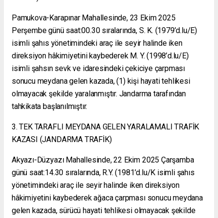
Pamukova-Karapınar Mahallesinde, 23 Ekim 2025
Perşembe günü saat:00.30 sıralarında, S. K. (1979’d.lu/E)
isimli şahıs yönetimindeki araç ile seyir halinde iken
direksiyon hâkimiyetini kaybederek M. Y. (1998’d.lu/E)
isimli şahsın sevk ve idaresindeki çekiciye çarpması
sonucu meydana gelen kazada, (1) kişi hayati tehlikesi
olmayacak şekilde yaralanmıştır. Jandarma tarafından
tahkikata başlanılmıştır.
3. TEK TARAFLI MEYDANA GELEN YARALAMALI TRAFİK
KAZASI (JANDARMA TRAFİK)
Akyazı-Düzyazı Mahallesinde, 22 Ekim 2025 Çarşamba
günü saat:14.30 sıralarında, R.Y. (1981’d.lu/K isimli şahıs
yönetimindeki araç ile seyir halinde iken direksiyon
hâkimiyetini kaybederek ağaca çarpması sonucu meydana
gelen kazada, sürücü hayati tehlikesi olmayacak şekilde