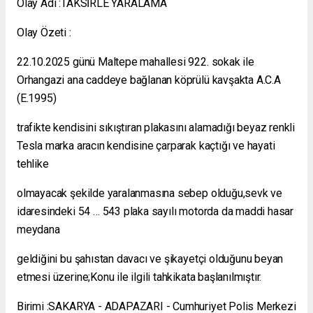
Olay Adi :TAKSİRLE YARALAMA
Olay Özeti :
22.10.2025 günü Maltepe mahallesi 922. sokak ile
Orhangazi ana caddeye bağlanan köprülü kavşakta A.C.A
(E.1995)
trafikte kendisini sıkıştıran plakasını alamadığı beyaz renkli
Tesla marka aracın kendisine çarparak kaçtığı ve hayati
tehlike
olmayacak şekilde yaralanmasına sebep olduğu,sevk ve
idaresindeki 54 … 543 plaka sayılı motorda da maddi hasar
meydana
geldiğini bu şahıstan davacı ve şikayetçi olduğunu beyan
etmesi üzerine;Konu ile ilgili tahkikata başlanılmıştır.
Birimi :SAKARYA - ADAPAZARI - Cumhuriyet Polis Merkezi