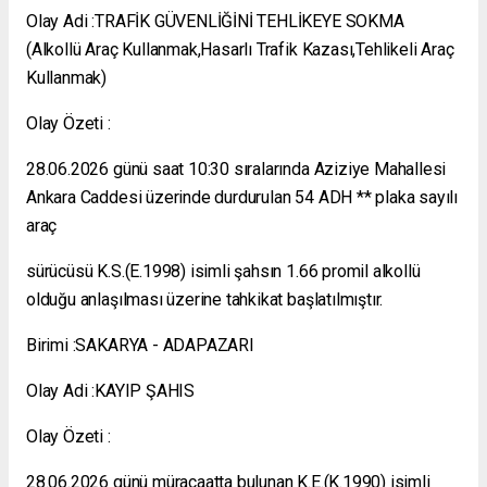
Olay Adi :TRAFİK GÜVENLİĞİNİ TEHLİKEYE SOKMA
(Alkollü Araç Kullanmak,Hasarlı Trafik Kazası,Tehlikeli Araç
Kullanmak)
Olay Özeti :
28.06.2026 günü saat 10:30 sıralarında Aziziye Mahallesi
Ankara Caddesi üzerinde durdurulan 54 ADH ** plaka sayılı
araç
sürücüsü K.S.(E.1998) isimli şahsın 1.66 promil alkollü
olduğu anlaşılması üzerine tahkikat başlatılmıştır.
Birimi :SAKARYA - ADAPAZARI
Olay Adi :KAYIP ŞAHIS
Olay Özeti :
28.06.2026 günü müracaatta bulunan K.E.(K.1990) isimli