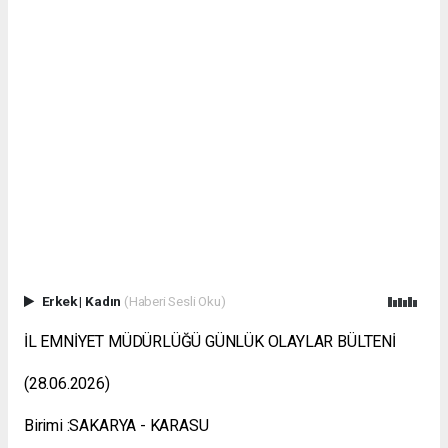
Erkek
|
Kadın
(Haberi Sesli Oku)
İL EMNİYET MÜDÜRLÜĞÜ GÜNLÜK OLAYLAR BÜLTENİ
(28.06.2026)
Birimi :SAKARYA - KARASU