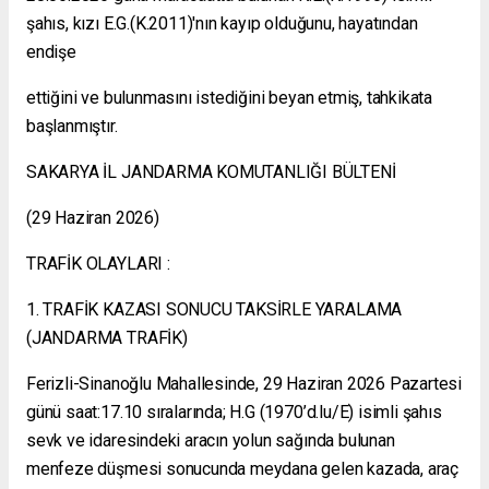
şahıs, kızı E.G.(K.2011)'nın kayıp olduğunu, hayatından
endişe
ettiğini ve bulunmasını istediğini beyan etmiş, tahkikata
başlanmıştır.
SAKARYA İL JANDARMA KOMUTANLIĞI BÜLTENİ
(29 Haziran 2026)
TRAFİK OLAYLARI :
1. TRAFİK KAZASI SONUCU TAKSİRLE YARALAMA
(JANDARMA TRAFİK)
Ferizli-Sinanoğlu Mahallesinde, 29 Haziran 2026 Pazartesi
günü saat:17.10 sıralarında; H.G (1970’d.lu/E) isimli şahıs
sevk ve idaresindeki aracın yolun sağında bulunan
menfeze düşmesi sonucunda meydana gelen kazada, araç