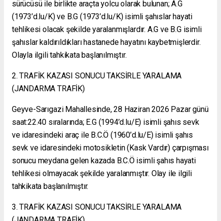
sürücüsü ile birlikte araçta yolcu olarak bulunan; A.G
(1973’d.lu/K) ve B.G (1973’d.lu/K) isimli şahıslar hayati
tehlikesi olacak şekilde yaralanmışlardır. A.G ve B.G isimli
şahıslar kaldırıldıkları hastanede hayatını kaybetmişlerdir.
Olayla ilgili tahkikata başlanılmıştır.
2. TRAFİK KAZASI SONUCU TAKSİRLE YARALAMA
(JANDARMA TRAFİK)
Geyve-Sarıgazi Mahallesinde, 28 Haziran 2026 Pazar günü
saat:22.40 sıralarında; E.G (1994’d.lu/E) isimli şahıs sevk
ve idaresindeki araç ile B.C.Ö (1960’d.lu/E) isimli şahıs
sevk ve idaresindeki motosikletin (Kask Vardır) çarpışması
sonucu meydana gelen kazada B.C.Ö isimli şahıs hayati
tehlikesi olmayacak şekilde yaralanmıştır. Olay ile ilgili
tahkikata başlanılmıştır.
3. TRAFİK KAZASI SONUCU TAKSİRLE YARALAMA
(JANDARMA TRAFİK)