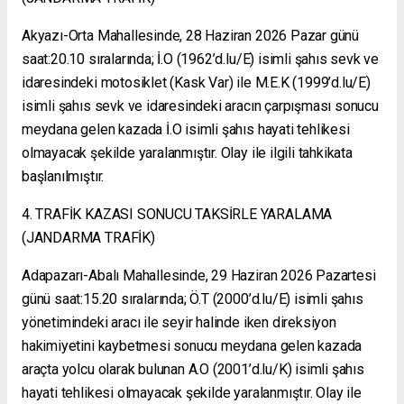
Akyazı-Orta Mahallesinde, 28 Haziran 2026 Pazar günü
saat:20.10 sıralarında; İ.O (1962’d.lu/E) isimli şahıs sevk ve
idaresindeki motosiklet (Kask Var) ile M.E.K (1999’d.lu/E)
isimli şahıs sevk ve idaresindeki aracın çarpışması sonucu
meydana gelen kazada İ.O isimli şahıs hayati tehlikesi
olmayacak şekilde yaralanmıştır. Olay ile ilgili tahkikata
başlanılmıştır.
4. TRAFİK KAZASI SONUCU TAKSİRLE YARALAMA
(JANDARMA TRAFİK)
Adapazarı-Abalı Mahallesinde, 29 Haziran 2026 Pazartesi
günü saat:15.20 sıralarında; Ö.T (2000’d.lu/E) isimli şahıs
yönetimindeki aracı ile seyir halinde iken direksiyon
hakimiyetini kaybetmesi sonucu meydana gelen kazada
araçta yolcu olarak bulunan A.O (2001’d.lu/K) isimli şahıs
hayati tehlikesi olmayacak şekilde yaralanmıştır. Olay ile