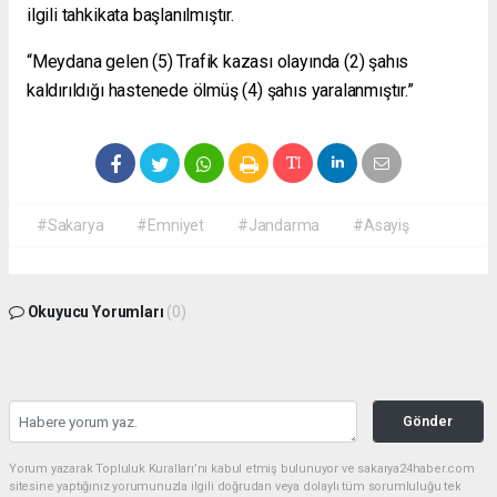
ilgili tahkikata başlanılmıştır.
“Meydana gelen (5) Trafik kazası olayında (2) şahıs
kaldırıldığı hastenede ölmüş (4) şahıs yaralanmıştır.”
#Sakarya
#Emniyet
#Jandarma
#Asayiş
Okuyucu Yorumları
(0)
Gönder
Yorum yazarak Topluluk Kuralları’nı kabul etmiş bulunuyor ve sakarya24haber.com
sitesine yaptığınız yorumunuzla ilgili doğrudan veya dolaylı tüm sorumluluğu tek