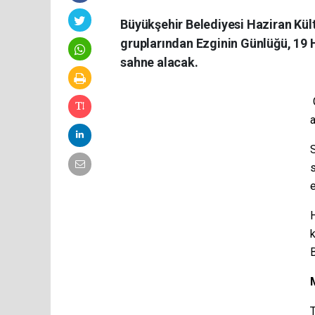
Büyükşehir Belediyesi Haziran Kül
gruplarından Ezginin Günlüğü, 19 
sahne alacak.
G
S
s
e
H
k
T