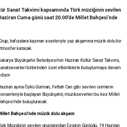
tür Sanat Takvimi kapsamında Türk müziğinin sevilen
Haziran Cuma günü saat 20.00’de Millet Bahçesi’nde
rup, hafızalara kazınan eserleriyle yaz akşamına müzik dolu bir
atmosfer katacak.
akarya Büyükşehir Belediyesi’nin Haziran Kültür Sanat Takvimi,
anatseverleri birbirinden özel etkinliklerle buluşturmaya devam
diyor.
aziran ayına Öykü Gürman, Fettah Can gibi sevilen isimlerin
onserleriyle başlayan Büyükşehir, müzikseverleri bu kez Millet
Bahçesi’nde buluşturacak.
Millet Bahçesi’nde müzik dolu akşam
ürk Müziğinin sevilen gruplarından Ezginin Günlüğü, 19 Haziran