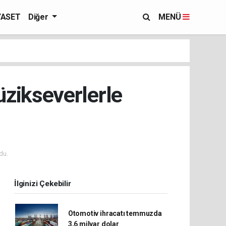
YASET
Diğer
MENÜ
zikseverlerle
du.
İlginizi Çekebilir
Otomotiv ihracatı temmuzda
3,6 milyar dolar