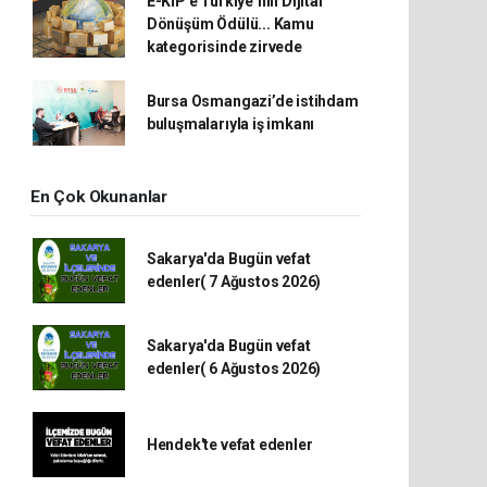
E-KİP’e Türkiye’nin Dijital
Dönüşüm Ödülü... Kamu
kategorisinde zirvede
Bursa Osmangazi’de istihdam
buluşmalarıyla iş imkanı
En Çok Okunanlar
Sakarya'da Bugün vefat
edenler( 7 Ağustos 2026)
Sakarya'da Bugün vefat
edenler( 6 Ağustos 2026)
Hendek'te vefat edenler