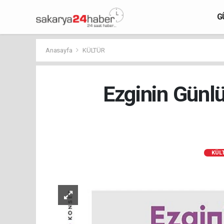
G
Anasayfa
KÜLTÜR
Ezginin Günl
KÜL