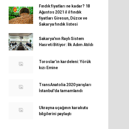
Fındık fiyatları ne kadar? 18
Ağustos 2021 il il fındık
fiyatları Giresun, Düzce ve
Sakarya fındık listesi
Sakarya'nın Raylı Sistem
Hasreti Bitiyor: İlk Adım Atıldı
Toroslar'ın kardeleni: Yörük
kızı Emine
TransAnatolia 2020 yarışları
İstanbul'da tamamlandı
Ukrayna uçağının karakutu
bilgilerini paylaştı