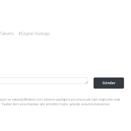
 Takvimi
#Ezginin Günlüğü
Gönder
nuyor ve sakarya24haber.com sitesine yaptığınız yorumunuzla ilgili doğrudan veya
. Yazılan tüm yorumlardan site yönetimi hiçbir şekilde sorumlu tutulamaz.