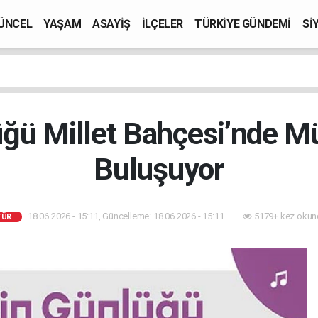
ÜNCEL
YAŞAM
ASAYİŞ
İLÇELER
TÜRKİYE GÜNDEMİ
Sİ
üğü Millet Bahçesi’nde Mü
Buluşuyor
18.06.2026 - 15:11, Güncelleme: 18.06.2026 - 15:11
5179+ kez okun
TÜR