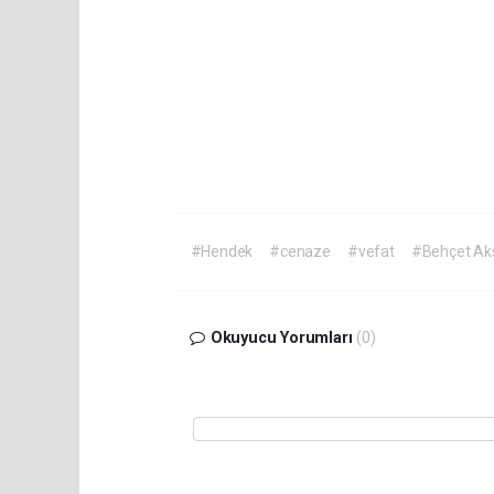
#Hendek
#cenaze
#vefat
#Behçet Ak
Okuyucu Yorumları
(0)