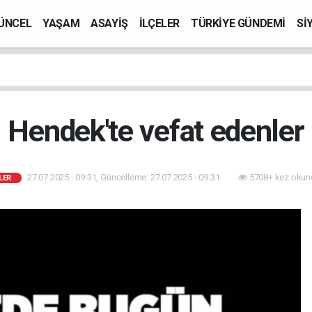
ÜNCEL
YAŞAM
ASAYİŞ
İLÇELER
TÜRKİYE GÜNDEMİ
Sİ
Hendek'te vefat edenler
27.07.2025 - 09:31, Güncelleme: 27.07.2025 - 09:31
5708+ kez okun
LER