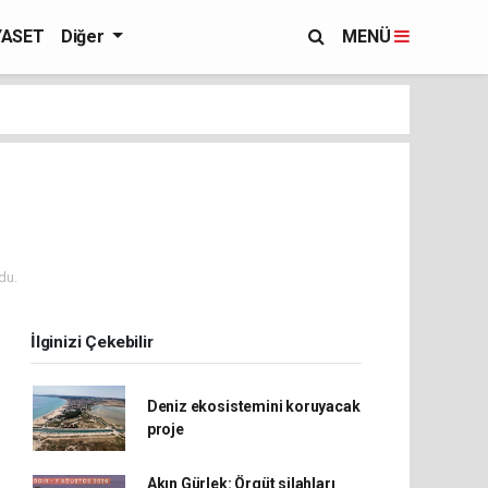
YASET
Diğer
MENÜ
du.
İlginizi Çekebilir
Deniz ekosistemini koruyacak
proje
Akın Gürlek: Örgüt silahları