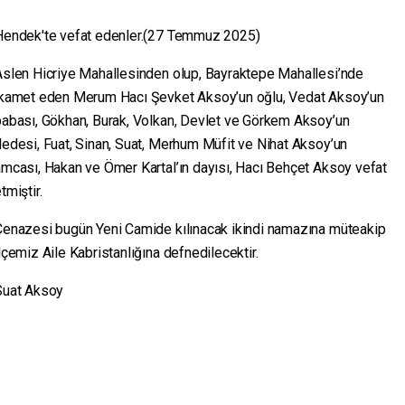
Hendek'te vefat edenler.(27 Temmuz 2025)
Aslen Hicriye Mahallesinden olup, Bayraktepe Mahallesi’nde
ikamet eden Merum Hacı Şevket Aksoy’un oğlu, Vedat Aksoy’un
babası, Gökhan, Burak, Volkan, Devlet ve Görkem Aksoy’un
edesi, Fuat, Sinan, Suat, Merhum Müfit ve Nihat Aksoy’un
mcası, Hakan ve Ömer Kartal’ın dayısı, Hacı Behçet Aksoy vefat
tmiştir.
Cenazesi bugün Yeni Camide kılınacak ikindi namazına müteakip
lçemiz Aile Kabristanlığına defnedilecektir.
Suat Aksoy