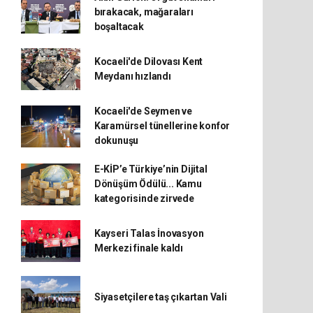
bırakacak, mağaraları
boşaltacak
Kocaeli'de Dilovası Kent
Meydanı hızlandı
Kocaeli'de Seymen ve
Karamürsel tünellerine konfor
dokunuşu
E-KİP’e Türkiye’nin Dijital
Dönüşüm Ödülü... Kamu
kategorisinde zirvede
Kayseri Talas İnovasyon
Merkezi finale kaldı
Siyasetçilere taş çıkartan Vali