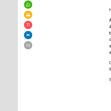
d
a
e
İ