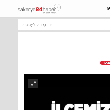
G
Anasayfa
İLÇELER
İLÇE