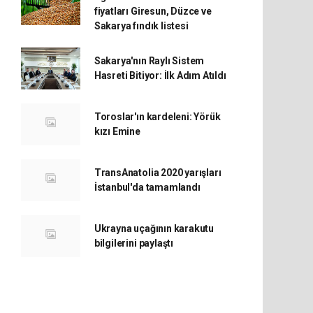
fiyatları Giresun, Düzce ve
Sakarya fındık listesi
Sakarya'nın Raylı Sistem
Hasreti Bitiyor: İlk Adım Atıldı
Toroslar'ın kardeleni: Yörük
kızı Emine
TransAnatolia 2020 yarışları
İstanbul'da tamamlandı
Ukrayna uçağının karakutu
bilgilerini paylaştı