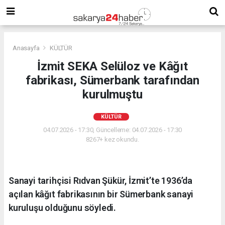
Anasayfa
KÜLTÜR
İzmit SEKA Selüloz ve Kâğıt
fabrikası, Sümerbank tarafından
kurulmuştu
KÜLTÜR
04.07.2026 - 17:30, Güncelleme: 04.07.2026 - 17:30
8267+ kez okundu.
Sanayi tarihçisi Rıdvan Şükür, İzmit’te 1936’da
açılan kâğıt fabrikasının bir Sümerbank sanayi
kuruluşu olduğunu söyledi.