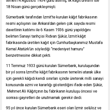
temeli14 Ağustos 1934 günü atılmış, ilk kâğıt üretimi ise
18 Nisan günü gerçekleşmişti.
Sümerbank tarafından İzmit’te kurulan kâğıt fabrikasının
resmi açılışının ise Ankara’dan gelen çok sayıda resmi
davetlinin katılımı ile 6 Kasım 1936 günü yapıldığını
belirten Sanayi tarihçisi Rıdvan Şükür, İzmit kâğıt
fabrikasında üretilen kağıt için Cumhurbaşkanımız Mustafa
Kemal Atatürk’ün söylediği “medeniyet hamuru”
benzetmesine dikkat çekti.
11 Temmuz 1933 günü kurulan Sümerbank, kuruluşundan
bir yıl sonra İzmit’te kâğıt fabrikasının temelini atarak ülke
için gerekli kâğıdı kendi sınırları içinde üreterek milli sanayi
konusunda azmi ve kararlığı gösterdiğini ifade eden Şükür,
Mehmet Ali Kâğıtçının bu fabrikanın kuruluşu öncesi ve
sonrası gayretleri de unutmamak gerekir dedi.
95 yıl önce kurulan Sümerbank eseri olan İzmir selüloz ve