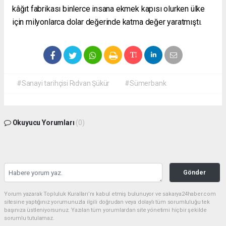
kâğıt fabrikası binlerce insana ekmek kapısı olurken ülke
için milyonlarca dolar değerinde katma değer yaratmıştı.
#Sanayi tarihçisi Rıdvan Şükür
#Sümerbank
Okuyucu Yorumları
(0)
Gönder
Yorum yazarak Topluluk Kuralları’nı kabul etmiş bulunuyor ve sakarya24haber.com
sitesine yaptığınız yorumunuzla ilgili doğrudan veya dolaylı tüm sorumluluğu tek
başınıza üstleniyorsunuz. Yazılan tüm yorumlardan site yönetimi hiçbir şekilde
sorumlu tutulamaz.