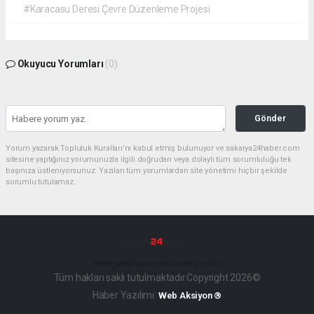
#Karacasu Deresi Çevre Düzenleme Projesi
Okuyucu Yorumları
(0)
Gönder
Yorum yazarak Topluluk Kuralları’nı kabul etmiş bulunuyor ve sakarya24haber.com
sitesine yaptığınız yorumunuzla ilgili doğrudan veya dolaylı tüm sorumluluğu tek
başınıza üstleniyorsunuz. Yazılan tüm yorumlardan site yönetimi hiçbir şekilde
sorumlu tutulamaz.
haber paketi
haber scripti
haber yazılımı
Tüm hakları saklı tutulmaktadır.Copyright 2026©
Haber Yazılımı:
Web Aksiyon ®