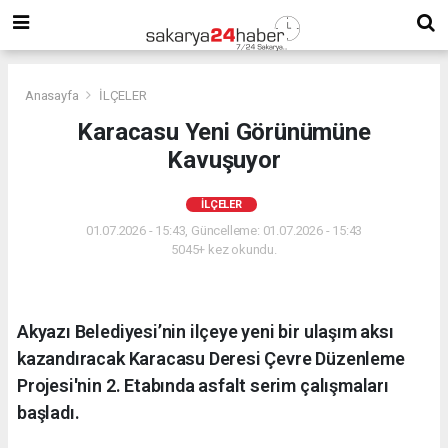
Anasayfa
İLÇELER
Karacasu Yeni Görünümüne
Kavuşuyor
İLÇELER
01.07.2026 - 15:43, Güncelleme: 01.07.2026 - 15:43
5045+ kez okundu.
Akyazı Belediyesi’nin ilçeye yeni bir ulaşım aksı
kazandıracak Karacasu Deresi Çevre Düzenleme
Projesi'nin 2. Etabında asfalt serim çalışmaları
başladı.