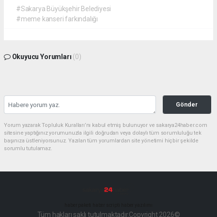
#Sakarya Büyükşehir Belediyesi
#meme kanseri farkındalığı
Okuyucu Yorumları
(0)
Gönder
Yorum yazarak Topluluk Kuralları’nı kabul etmiş bulunuyor ve sakarya24haber.com
sitesine yaptığınız yorumunuzla ilgili doğrudan veya dolaylı tüm sorumluluğu tek
başınıza üstleniyorsunuz. Yazılan tüm yorumlardan site yönetimi hiçbir şekilde
sorumlu tutulamaz.
haber paketi
haber scripti
haber yazılımı
Tüm hakları saklı tutulmaktadır.Copyright 2026©