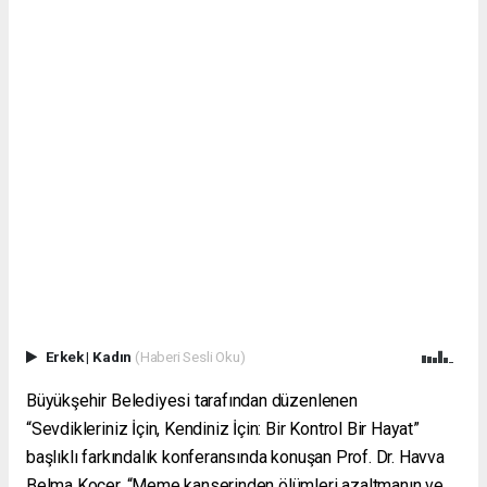
Erkek
|
Kadın
(Haberi Sesli Oku)
Büyükşehir Belediyesi tarafından düzenlenen
“Sevdikleriniz İçin, Kendiniz İçin: Bir Kontrol Bir Hayat”
başlıklı farkındalık konferansında konuşan Prof. Dr. Havva
Belma Koçer, “Meme kanserinden ölümleri azaltmanın ve