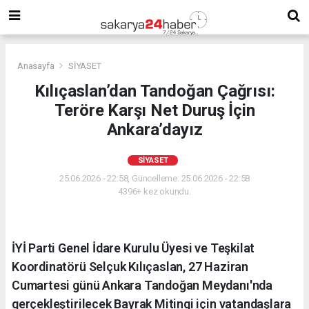
Anasayfa
SİYASET
Kılıçaslan’dan Tandoğan Çağrısı:
Teröre Karşı Net Duruş İçin
Ankara’dayız
SİYASET
25.06.2026 - 22:58, Güncelleme: 25.06.2026 - 22:58
4396+ kez okundu.
İYİ Parti Genel İdare Kurulu Üyesi ve Teşkilat
Koordinatörü Selçuk Kılıçaslan, 27 Haziran
Cumartesi günü Ankara Tandoğan Meydanı'nda
gerçekleştirilecek Bayrak Mitingi için vatandaşlara