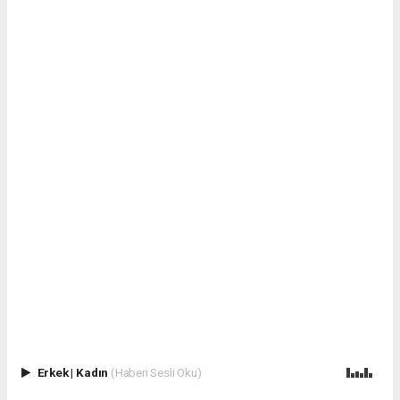
Erkek
|
Kadın
(Haberi Sesli Oku)