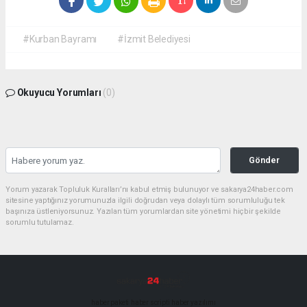
#Kurban Bayramı
#İzmit Belediyesi
Okuyucu Yorumları
(0)
Gönder
Yorum yazarak Topluluk Kuralları’nı kabul etmiş bulunuyor ve sakarya24haber.com
sitesine yaptığınız yorumunuzla ilgili doğrudan veya dolaylı tüm sorumluluğu tek
başınıza üstleniyorsunuz. Yazılan tüm yorumlardan site yönetimi hiçbir şekilde
sorumlu tutulamaz.
haber paketi
haber scripti
haber yazılımı