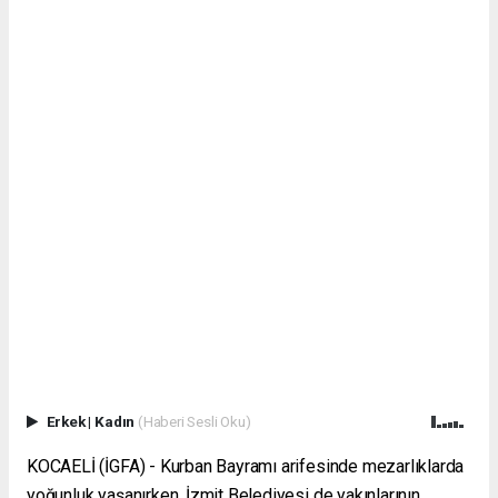
Erkek
|
Kadın
(Haberi Sesli Oku)
KOCAELİ (İGFA) - Kurban Bayramı arifesinde mezarlıklarda
yoğunluk yaşanırken, İzmit Belediyesi de yakınlarının