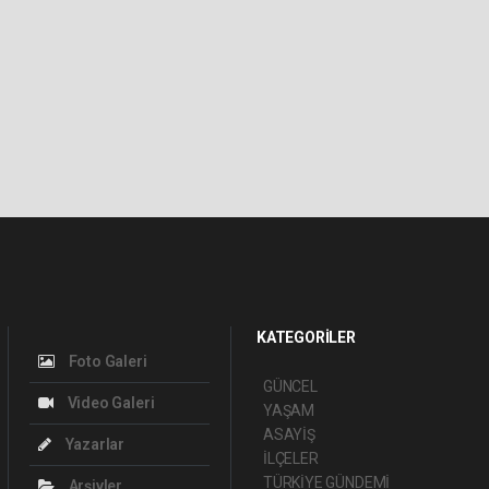
KATEGORİLER
Foto Galeri
GÜNCEL
Video Galeri
YAŞAM
ASAYİŞ
Yazarlar
İLÇELER
TÜRKİYE GÜNDEMİ
Arşivler