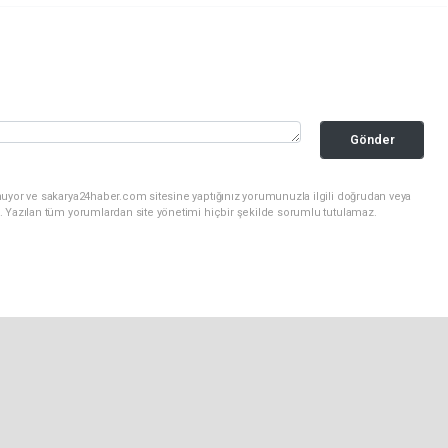
Gönder
nuyor ve sakarya24haber.com sitesine yaptığınız yorumunuzla ilgili doğrudan veya
. Yazılan tüm yorumlardan site yönetimi hiçbir şekilde sorumlu tutulamaz.