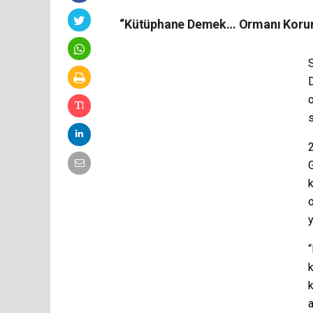
“Kütüphane Demek… Ormanı Korum
S
s
G
k
o
y
k
a