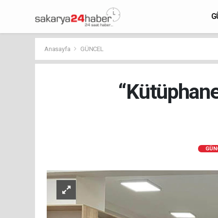
G
Anasayfa
GÜNCEL
“Kütüphan
GÜN