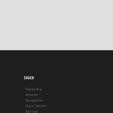
DİĞER
Sitede Ara
Anketler
Biyografiler
Rüya Tabirleri
Astroloji