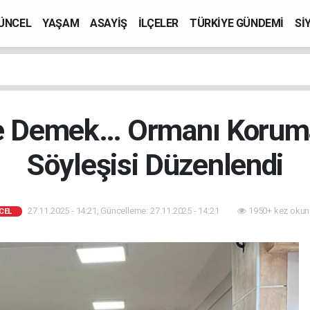
ÜNCEL
YAŞAM
ASAYİŞ
İLÇELER
TÜRKİYE GÜNDEMİ
Sİ
e Demek… Ormanı Korum
Söyleşisi Düzenlendi
27.11.2025 - 14:21, Güncelleme: 27.11.2025 - 14:21
1950+ kez okun
CEL