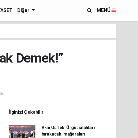
YASET
Diğer
MENÜ
ak Demek!”
du.
İlginizi Çekebilir
Akın Gürlek: Örgüt silahları
bırakacak, mağaraları