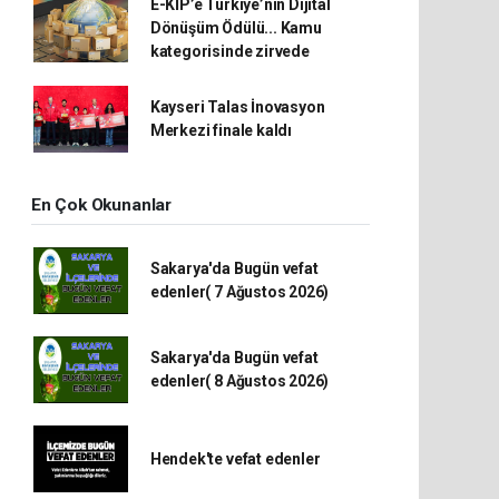
E-KİP’e Türkiye’nin Dijital
Dönüşüm Ödülü... Kamu
kategorisinde zirvede
Kayseri Talas İnovasyon
Merkezi finale kaldı
En Çok Okunanlar
Sakarya'da Bugün vefat
edenler( 7 Ağustos 2026)
Sakarya'da Bugün vefat
edenler( 8 Ağustos 2026)
Hendek'te vefat edenler