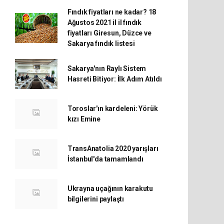
Fındık fiyatları ne kadar? 18
Ağustos 2021 il il fındık
fiyatları Giresun, Düzce ve
Sakarya fındık listesi
Sakarya'nın Raylı Sistem
Hasreti Bitiyor: İlk Adım Atıldı
Toroslar'ın kardeleni: Yörük
kızı Emine
TransAnatolia 2020 yarışları
İstanbul'da tamamlandı
Ukrayna uçağının karakutu
bilgilerini paylaştı