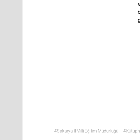
e
ö
g
#Sakarya İl Millî Eğitim Müdürlüğü
#Kütüp