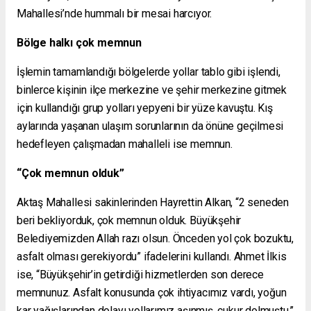
Mahallesi’nde hummalı bir mesai harcıyor.
Bölge halkı çok memnun
İşlemin tamamlandığı bölgelerde yollar tablo gibi işlendi,
binlerce kişinin ilçe merkezine ve şehir merkezine gitmek
için kullandığı grup yolları yepyeni bir yüze kavuştu. Kış
aylarında yaşanan ulaşım sorunlarının da önüne geçilmesi
hedefleyen çalışmadan mahalleli ise memnun.
“Çok memnun olduk”
Aktaş Mahallesi sakinlerinden Hayrettin Alkan, “2 seneden
beri bekliyorduk, çok memnun olduk. Büyükşehir
Belediyemizden Allah razı olsun. Önceden yol çok bozuktu,
asfalt olması gerekiyordu” ifadelerini kullandı. Ahmet İlkis
ise, “Büyükşehir’in getirdiği hizmetlerden son derece
memnunuz. Asfalt konusunda çok ihtiyacımız vardı, yoğun
kar yağışlarından dolayı yollarımız aşınmış, çukur dolmuştu.”