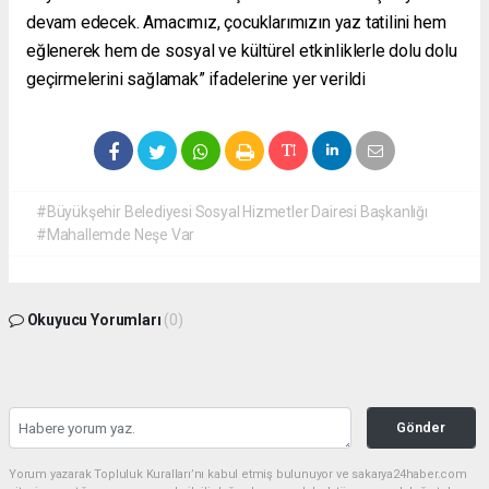
devam edecek. Amacımız, çocuklarımızın yaz tatilini hem
eğlenerek hem de sosyal ve kültürel etkinliklerle dolu dolu
geçirmelerini sağlamak” ifadelerine yer verildi
#Büyükşehir Belediyesi Sosyal Hizmetler Dairesi Başkanlığı
#Mahallemde Neşe Var
Okuyucu Yorumları
(0)
Gönder
Yorum yazarak Topluluk Kuralları’nı kabul etmiş bulunuyor ve sakarya24haber.com