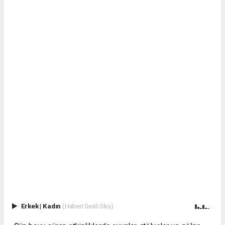
Erkek
|
Kadın
(Haberi Sesli Oku)