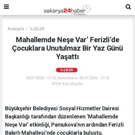
Anasayfa
İLÇELER
Mahallemde Neşe Var’ Ferizli’de
Çocuklara Unutulmaz Bir Yaz Günü
Yaşattı
İLÇELER
06.07.2026 - 15:12, Güncelleme: 06.07.2026 - 15:12
4720+ kez okundu.
Büyükşehir Belediyesi Sosyal Hizmetler Dairesi
Başkanlığı tarafından düzenlenen ‘Mahallemde
Neşe Var’ etkinliği, Pamukova’nın ardından Ferizli
Bakırlı Mahallesi’nde çocuklarla buluştu.