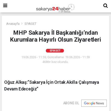
Anasayfa
SİYASET
MHP Sakarya İl Başkanlığı’ndan
Kurumlara Hayırlı Olsun Ziyaretleri
SİYASET
19.06.2026 - 11:59, Güncelleme: 19.06.2026 - 11:59
4686+ kez okundu.
Oğuz Alkaş:“Sakarya İçin Ortak Akılla Çalışmaya
Devam Edeceğiz”
ABONE OL