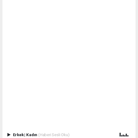
Erkek
|
Kadın
(Haberi Sesli Oku)