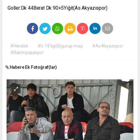
Goller:Dk 44Berat Dk 90+5Yiğit(As Akyazıspor)
#Hendek
#U-18 ligi(B)gurup maçı
#As Akyazıspor
#Rasimpaşaspor
Habere Ek Fotoğraf(lar)