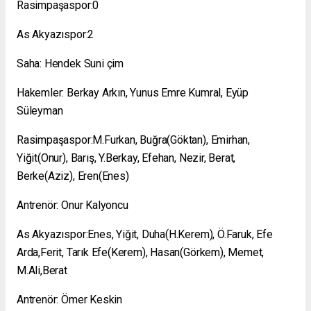
Rasimpaşaspor:0
As Akyazıspor:2
Saha: Hendek Suni çim
Hakemler: Berkay Arkın, Yunus Emre Kumral, Eyüp
Süleyman
Rasimpaşaspor:M.Furkan, Buğra(Göktan), Emirhan,
Yiğit(Onur), Barış, Y.Berkay, Efehan, Nezir, Berat,
Berke(Aziz), Eren(Enes)
Antrenör: Onur Kalyoncu
As Akyazıspor:Enes, Yiğit, Duha(H.Kerem), Ö.Faruk, Efe
Arda,Ferit, Tarık Efe(Kerem), Hasan(Görkem), Memet,
M.Ali,Berat
Antrenör: Ömer Keskin