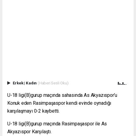
Erkek
|
Kadın
(Haberi Sesli Oku)
U-18 ligi(B)gurup maçında sahasında As Akyazıspor’u
Konuk eden Rasimpaşaspor kendi evinde oynadığı
karşılaşmayı 0-2 kaybetti.
U-18 ligi(B)gurup maçında Rasimpaşaspor ile As
Akyazıspor Karşılaştı.