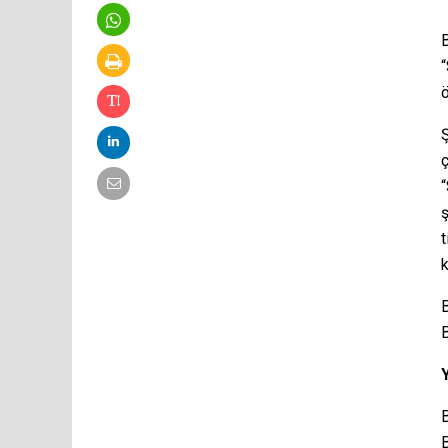
B
“
ö
Ş
ç
“
ş
t
B
B
B
B