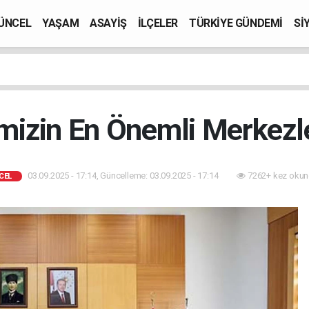
ÜNCEL
YAŞAM
ASAYİŞ
İLÇELER
TÜRKİYE GÜNDEMİ
Sİ
izin En Önemli Merkezle
03.09.2025 - 17:14, Güncelleme: 03.09.2025 - 17:14
7262+ kez okun
CEL