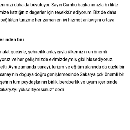
rimizi daha da büyütüyor. Sayın Cumhurbaşkanımızla birlikte
ize kattığınız değerler için teşekkür ediyorum. Biz de daha
 sağlıktan turizme her zaman en iyi hizmet anlayışını ortaya
rinden biri
malat gücüyle, şehircilik anlayışıyla ülkemizin en önemli
liyoruz ve her gelişimizde evimizdeymiş gibi hissediyoruz.
tti. Aynı zamanda sanayi, turizm ve eğitim alanında da güçlü bir
 sanayinin doğuya doğru genişlemesinde Sakarya çok önemli bir
 şehrin tüm paydaşlarının birlik, beraberlik ve uyum içerisinde
Sakarya’yı yükseltiyorsunuz” dedi.