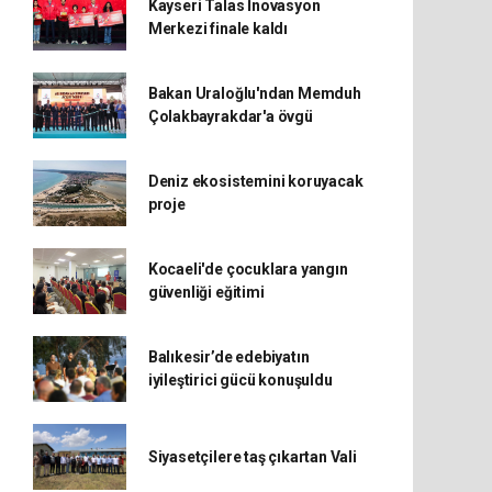
Kayseri Talas İnovasyon
Merkezi finale kaldı
Bakan Uraloğlu'ndan Memduh
Çolakbayrakdar'a övgü
Deniz ekosistemini koruyacak
proje
Kocaeli'de çocuklara yangın
güvenliği eğitimi
Balıkesir’de edebiyatın
iyileştirici gücü konuşuldu
Siyasetçilere taş çıkartan Vali