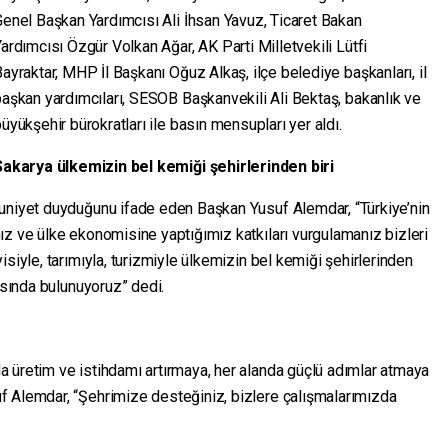
enel Başkan Yardımcısı Ali İhsan Yavuz, Ticaret Bakan
ardımcısı Özgür Volkan Ağar, AK Parti Milletvekili Lütfi
ayraktar, MHP İl Başkanı Oğuz Alkaş, ilçe belediye başkanları, il
aşkan yardımcıları, SESOB Başkanvekili Ali Bektaş, bakanlık ve
üyükşehir bürokratları ile basın mensupları yer aldı.
Sakarya ülkemizin bel kemiği şehirlerinden biri
nuniyet duyduğunu ifade eden Başkan Yusuf Alemdar, “Türkiye’nin
ız ve ülke ekonomisine yaptığımız katkıları vurgulamanız bizleri
siyle, tarımıyla, turizmiyle ülkemizin bel kemiği şehirlerinden
asında bulunuyoruz” dedi.
 üretim ve istihdamı artırmaya, her alanda güçlü adımlar atmaya
f Alemdar, “Şehrimize desteğiniz, bizlere çalışmalarımızda