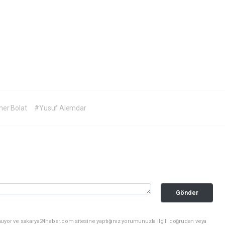
mer Bolat
#Yusuf Alemdar
Gönder
nuyor ve sakarya24haber.com sitesine yaptığınız yorumunuzla ilgili doğrudan veya