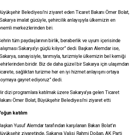
üyükşehir Belediyesi’ni ziyaret eden Ticaret Bakanı Ömer Bolat,
Sakarya imalat gücüyle, şehircilik anlayışıyla ülkemizin en
nemli merkezlerinden biri.
ehrin tüm paydaşlarının birlik, beraberlik ve uyum içerisinde
alışması Sakarya’yı güçlü kılıyor” dedi. Başkan Alemdar ise,
Sakarya, sanayisiyle, tarımıyla, turizmiyle ülkemizin bel kemiği
ehirlerinden biridir. Biz de daha güzel bir Sakarya için ulaşımdan
icarete, sağlıktan turizme her en iyi hizmet anlayışını ortaya
koymaya gayret ediyoruz” dedi.
ir dizi programlara katılmak üzere Sakarya’ya gelen Ticaret
akanı Ömer Bolat, Büyükşehir Belediyesi’ni ziyaret etti.
Yoğun katılım
aşkan Yusuf Alemdar tarafından karşılanan Bakan Bolat’ın
üyükşehir ziyaretinde, Sakarya Valisi Rahmi Doğan, AK Parti