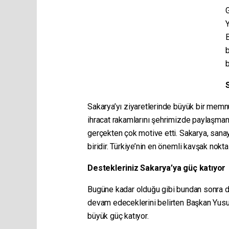
G
Y
B
b
b
Sakarya’yı ziyaretlerinde büyük bir mem
ihracat rakamlarını şehrimizde paylaşman
gerçekten çok motive etti. Sakarya, sanayi
biridir. Türkiye’nin en önemli kavşak nokt
Destekleriniz Sakarya’ya güç katıyor
Bugüne kadar olduğu gibi bundan sonra da
devam edeceklerini belirten Başkan Yusu
büyük güç katıyor.