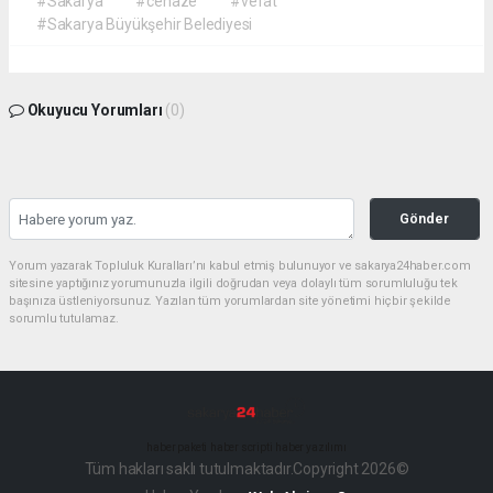
#Sakarya
#cenaze
#vefat
#Sakarya Büyükşehir Belediyesi
Okuyucu Yorumları
(0)
Gönder
Yorum yazarak Topluluk Kuralları’nı kabul etmiş bulunuyor ve sakarya24haber.com
sitesine yaptığınız yorumunuzla ilgili doğrudan veya dolaylı tüm sorumluluğu tek
başınıza üstleniyorsunuz. Yazılan tüm yorumlardan site yönetimi hiçbir şekilde
sorumlu tutulamaz.
haber paketi
haber scripti
haber yazılımı
Tüm hakları saklı tutulmaktadır.Copyright 2026©