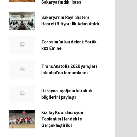
Sakarya fındık listesi
Sakarya'nın Raylı Sistem
Hasreti Bitiyor: İlk Adım Atıldı
Toroslar'ın kardeleni: Yörük
kızı Emine
TransAnatolia 2020 yarışları
İstanbul'da tamamlandı
Ukrayna uçağının karakutu
bilgilerini paylaştı
Kızılay Koordinasyon
Toplantısı Hendek'te
Gerçekleştirildi