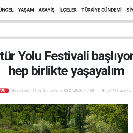
ÜNCEL
YAŞAM
ASAYİŞ
İLÇELER
TÜRKİYE GÜNDEMİ
Sİ
tür Yolu Festivali başlıyo
hep birlikte yaşayalım
03.07.2026 - 17:58, Güncelleme: 03.07.2026 - 17:58
5944+ kez okun
TÜR