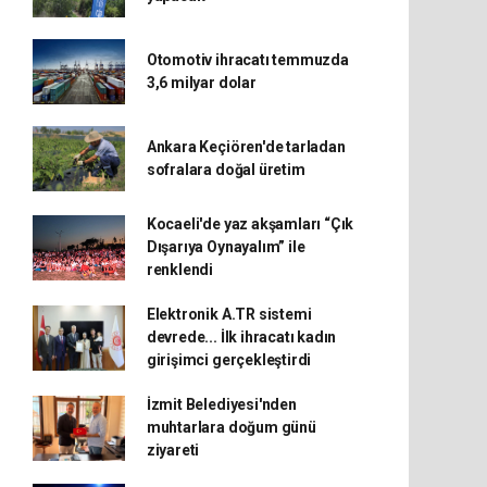
Otomotiv ihracatı temmuzda
3,6 milyar dolar
Ankara Keçiören'de tarladan
sofralara doğal üretim
Kocaeli'de yaz akşamları “Çık
Dışarıya Oynayalım” ile
renklendi
Elektronik A.TR sistemi
devrede... İlk ihracatı kadın
girişimci gerçekleştirdi
İzmit Belediyesi'nden
muhtarlara doğum günü
ziyareti