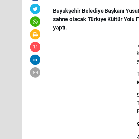
Büyükşehir Belediye Başkanı Yusu
sahne olacak Türkiye Kültür Yolu Fe
yaptı.
k
T
i
T
F