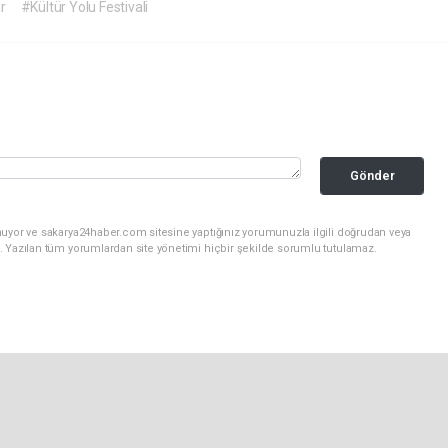
r
#Kültür Yolu Festivali
Gönder
nuyor ve sakarya24haber.com sitesine yaptığınız yorumunuzla ilgili doğrudan veya
. Yazılan tüm yorumlardan site yönetimi hiçbir şekilde sorumlu tutulamaz.