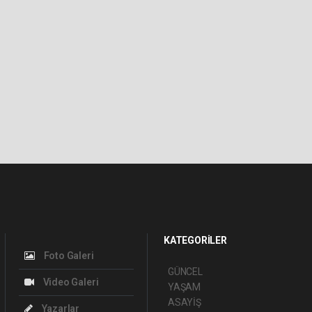
KATEGORİLER
Foto Galeri
GÜNCEL
Video Galeri
YAŞAM
ASAYİŞ
Yazarlar