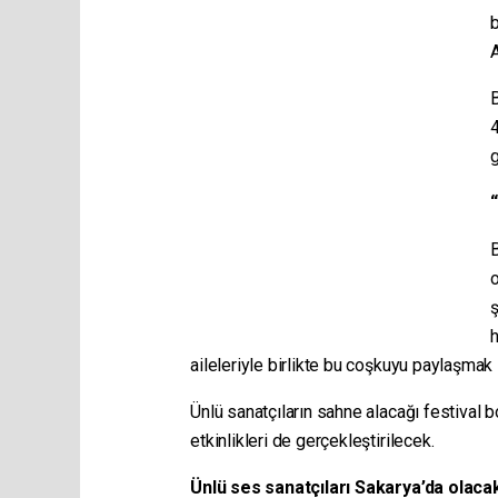
b
A
B
g
B
ş
h
aileleriyle birlikte bu coşkuyu paylaşmak 
Ünlü sanatçıların sahne alacağı festival bo
etkinlikleri de gerçekleştirilecek.
Ünlü ses sanatçıları Sakarya’da olaca