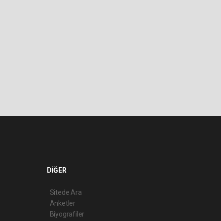
DİĞER
Sitede Ara
Anketler
Biyografiler