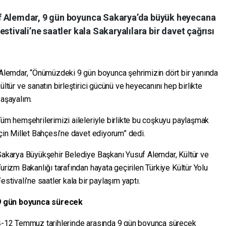
f Alemdar, 9 gün boyunca Sakarya’da büyük heyecana
stivali’ne saatler kala Sakaryalılara bir davet çağrısı
Alemdar, “Önümüzdeki 9 gün boyunca şehrimizin dört bir yanında
ültür ve sanatın birleştirici gücünü ve heyecanını hep birlikte
yaşayalım.
üm hemşehrilerimizi aileleriyle birlikte bu coşkuyu paylaşmak
çin Millet Bahçesi’ne davet ediyorum” dedi.
Sakarya Büyükşehir Belediye Başkanı Yusuf Alemdar, Kültür ve
urizm Bakanlığı tarafından hayata geçirilen Türkiye Kültür Yolu
estivali’ne saatler kala bir paylaşım yaptı.
9 gün boyunca sürecek
4-12 Temmuz tarihlerinde arasında 9 gün boyunca sürecek