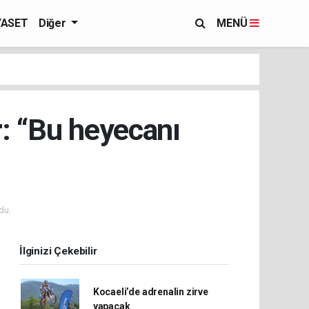
YASET
Diğer
MENÜ
r: “Bu heyecanı
du.
İlginizi Çekebilir
Kocaeli’de adrenalin zirve
yapacak