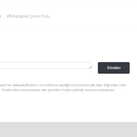
r
#Adapazarı Çevre Yolu
Gönder
nuyor ve sakarya24haber.com sitesine yaptığınız yorumunuzla ilgili doğrudan veya
. Yazılan tüm yorumlardan site yönetimi hiçbir şekilde sorumlu tutulamaz.