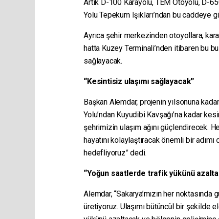
Artık D-100 Karayolu, TEM Otoyolu, D-650
Yolu Tepekum Işıkları’ndan bu caddeye gi
Ayrıca şehir merkezinden otoyollara, kara
hatta Kuzey Terminali’nden itibaren bu b
sağlayacak.
“Kesintisiz ulaşımı sağlayacak”
Başkan Alemdar, projenin yılsonuna kadar
Yolu’ndan Kuyudibi Kavşağı’na kadar kesi
şehrimizin ulaşım ağını güçlendirecek. He
hayatını kolaylaştıracak önemli bir adımı
hedefliyoruz” dedi.
“Yoğun saatlerde trafik yükünü azalt
Alemdar, “Sakarya’mızın her noktasında gü
üretiyoruz. Ulaşımı bütüncül bir şekilde e