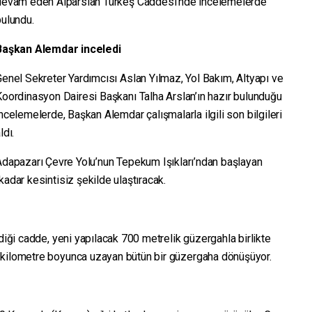
devam eden Alparslan Türkeş Caddesi’nde incelemelerde
bulundu.
Başkan Alemdar inceledi
enel Sekreter Yardımcısı Aslan Yılmaz, Yol Bakım, Altyapı ve
oordinasyon Dairesi Başkanı Talha Arslan’ın hazır bulunduğu
ncelemelerde, Başkan Alemdar çalışmalarla ilgili son bilgileri
ldı.
Adapazarı Çevre Yolu’nun Tepekum Işıkları’ndan başlayan
kadar kesintisiz şekilde ulaştıracak.
diği cadde, yeni yapılacak 700 metrelik güzergahla birlikte
 kilometre boyunca uzayan bütün bir güzergaha dönüşüyor.