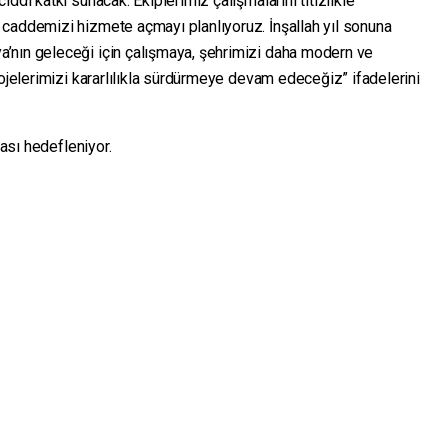
ddi katkı sunacak. Ekiplerimiz çalışmalarını titizlikle
caddemizi hizmete açmayı planlıyoruz. İnşallah yıl sonuna
’nın geleceği için çalışmaya, şehrimizi daha modern ve
rojelerimizi kararlılıkla sürdürmeye devam edeceğiz” ifadelerini
ması hedefleniyor.