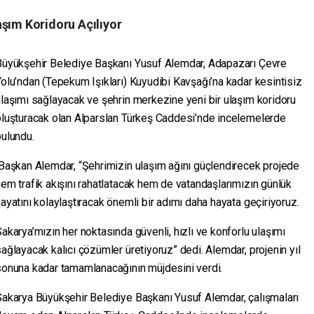
aşım Koridoru Açılıyor
Büyükşehir Belediye Başkanı Yusuf Alemdar, Adapazarı Çevre
olu’ndan (Tepekum Işıkları) Kuyudibi Kavşağı’na kadar kesintisiz
laşımı sağlayacak ve şehrin merkezine yeni bir ulaşım koridoru
oluşturacak olan Alparslan Türkeş Caddesi’nde incelemelerde
bulundu.
Başkan Alemdar, “Şehrimizin ulaşım ağını güçlendirecek projede
em trafik akışını rahatlatacak hem de vatandaşlarımızın günlük
ayatını kolaylaştıracak önemli bir adımı daha hayata geçiriyoruz.
akarya’mızın her noktasında güvenli, hızlı ve konforlu ulaşımı
ağlayacak kalıcı çözümler üretiyoruz” dedi. Alemdar, projenin yıl
sonuna kadar tamamlanacağının müjdesini verdi.
Sakarya Büyükşehir Belediye Başkanı Yusuf Alemdar, çalışmaları