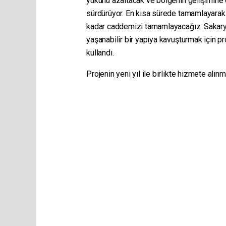
yükünü azaltacak ve bölgenin gelişimine ci
sürdürüyor. En kısa sürede tamamlayarak 
kadar caddemizi tamamlayacağız. Sakarya
yaşanabilir bir yapıya kavuşturmak için p
kullandı.
Projenin yeni yıl ile birlikte hizmete alın