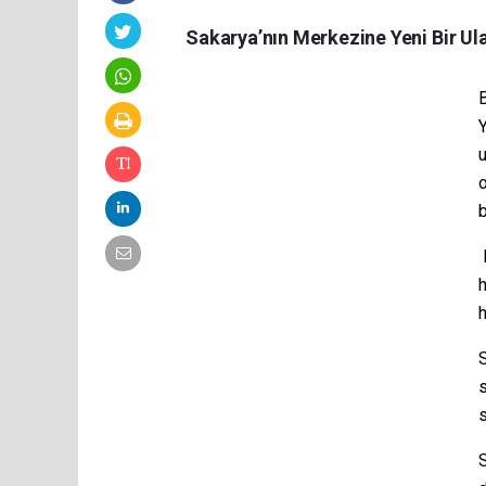
Sakarya’nın Merkezine Yeni Bir Ul
Y
u
h
h
S
s