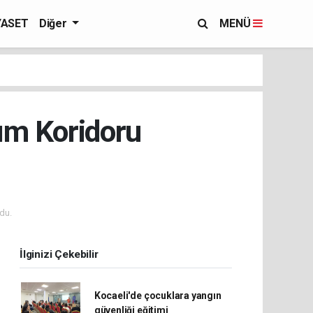
YASET
Diğer
MENÜ
ım Koridoru
du.
İlginizi Çekebilir
Kocaeli'de çocuklara yangın
güvenliği eğitimi