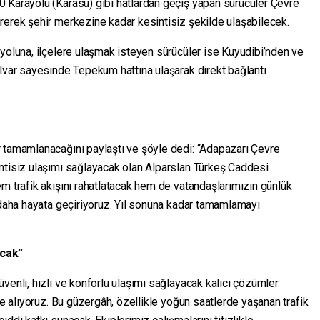
 Karayolu (Karasu) gibi hatlardan geçiş yapan sürücüler Çevre
rerek şehir merkezine kadar kesintisiz şekilde ulaşabilecek.
yoluna, ilçelere ulaşmak isteyen sürücüler ise Kuyudibi’nden ve
ulvar sayesinde Tepekum hattına ulaşarak direkt bağlantı
 tamamlanacağını paylaştı ve şöyle dedi: “Adapazarı Çevre
ntisiz ulaşımı sağlayacak olan Alparslan Türkeş Caddesi
m trafik akışını rahatlatacak hem de vatandaşlarımızın günlük
 daha hayata geçiriyoruz. Yıl sonuna kadar tamamlamayı
acak”
venli, hızlı ve konforlu ulaşımı sağlayacak kalıcı çözümler
le alıyoruz. Bu güzergâh, özellikle yoğun saatlerde yaşanan trafik