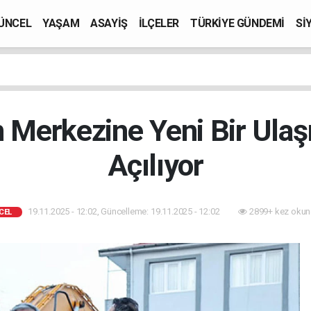
ÜNCEL
YAŞAM
ASAYİŞ
İLÇELER
TÜRKİYE GÜNDEMİ
Sİ
n Merkezine Yeni Bir Ulaş
Açılıyor
19.11.2025 - 12:02, Güncelleme: 19.11.2025 - 12:02
2899+ kez okun
CEL