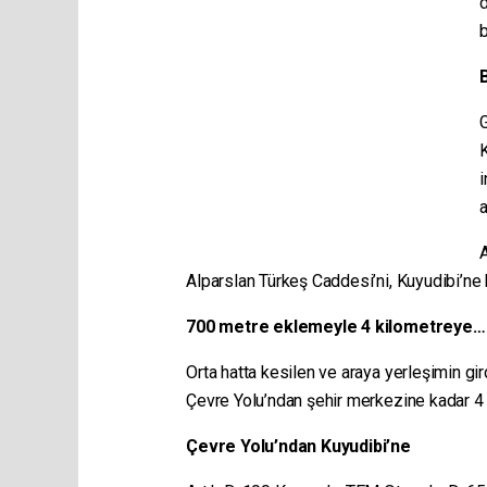
G
K
i
a
Alparslan Türkeş Caddesi’ni, Kuyudibi’ne 
700 metre eklemeyle 4 kilometreye…
Orta hatta kesilen ve araya yerleşimin gir
Çevre Yolu’ndan şehir merkezine kadar 4
Çevre Yolu’ndan Kuyudibi’ne