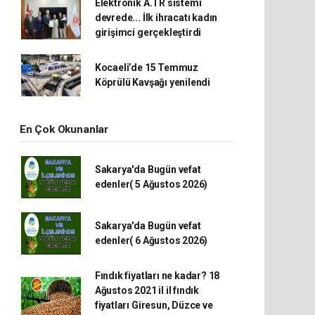
Elektronik A.TR sistemi
devrede... İlk ihracatı kadın
girişimci gerçekleştirdi
Kocaeli’de 15 Temmuz
Köprülü Kavşağı yenilendi
En Çok Okunanlar
Sakarya'da Bugün vefat
edenler( 5 Ağustos 2026)
Sakarya'da Bugün vefat
edenler( 6 Ağustos 2026)
Fındık fiyatları ne kadar? 18
Ağustos 2021 il il fındık
fiyatları Giresun, Düzce ve