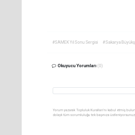
#SAMEK Yıl Sonu Sergisi
#Sakarya Büyükşe
Okuyucu Yorumları
(0)
Yorum yazarak Topluluk Kuralları’nı kabul etmiş bulu
dolaylı tüm sorumluluğu tek başınıza üstleniyorsunuz