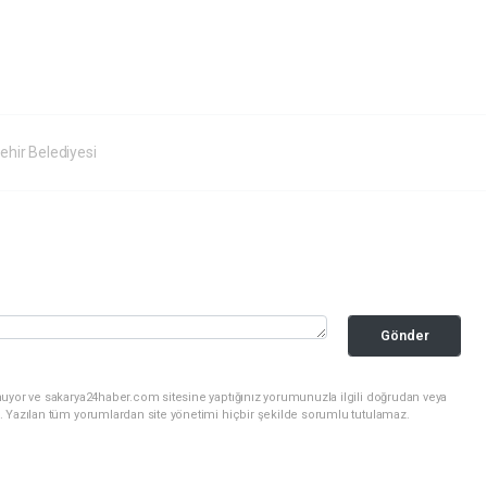
hir Belediyesi
Gönder
nuyor ve sakarya24haber.com sitesine yaptığınız yorumunuzla ilgili doğrudan veya
. Yazılan tüm yorumlardan site yönetimi hiçbir şekilde sorumlu tutulamaz.