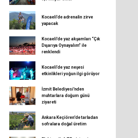
Kocaeli’de adrenalin zirve
yapacak
Kocaeli'de yaz akşamları “Çık
Dışarıya Oynayalım” ile
renklendi
Kocaeli’de yaz neşesi
etkinlikleri yoğun ilgi görüyor
İzmit Belediyesi'nden
muhtarlara doğum günü
ziyareti
Ankara Keçiören'de tarladan
sofralara doğal üretim