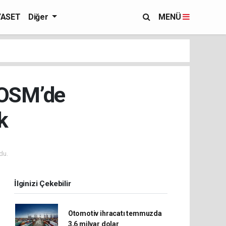
YASET
Diğer
MENÜ
 OSM’de
k
du.
İlginizi Çekebilir
Otomotiv ihracatı temmuzda
3,6 milyar dolar