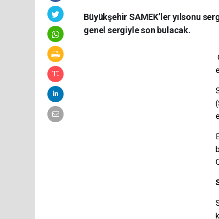
Büyükşehir SAMEK’ler yılsonu ser
genel sergiyle son bulacak.
e
E
b
S
k