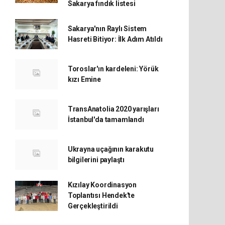
Sakarya fındık listesi
Sakarya'nın Raylı Sistem
Hasreti Bitiyor: İlk Adım Atıldı
Toroslar'ın kardeleni: Yörük
kızı Emine
TransAnatolia 2020 yarışları
İstanbul'da tamamlandı
Ukrayna uçağının karakutu
bilgilerini paylaştı
Kızılay Koordinasyon
Toplantısı Hendek'te
Gerçekleştirildi