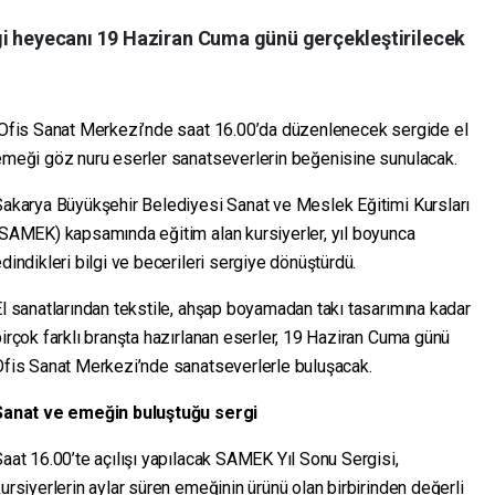
gi heyecanı 19 Haziran Cuma günü gerçekleştirilecek
Ofis Sanat Merkezi’nde saat 16.00’da düzenlenecek sergide el
emeği göz nuru eserler sanatseverlerin beğenisine sunulacak.
Sakarya Büyükşehir Belediyesi Sanat ve Meslek Eğitimi Kursları
(SAMEK) kapsamında eğitim alan kursiyerler, yıl boyunca
dindikleri bilgi ve becerileri sergiye dönüştürdü.
l sanatlarından tekstile, ahşap boyamadan takı tasarımına kadar
irçok farklı branşta hazırlanan eserler, 19 Haziran Cuma günü
Ofis Sanat Merkezi’nde sanatseverlerle buluşacak.
Sanat ve emeğin buluştuğu sergi
aat 16.00’te açılışı yapılacak SAMEK Yıl Sonu Sergisi,
ursiyerlerin aylar süren emeğinin ürünü olan birbirinden değerli