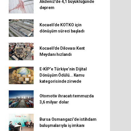
Akdeniz'de 4,1 büyüklüğünde
deprem
Kocaeli’de KOTKO için
dönüşüm süreci başladı
Kocaeli'de Dilovası Kent
Meydanı hızlandı
E-KİP’e Türkiye’nin Dijital
Dönüşüm Ödülü... Kamu
kategorisinde zirvede
Otomotiv ihracatı temmuzda
3,6 milyar dolar
Bursa Osmangazi’de istihdam
buluşmalarıyla iş imkanı