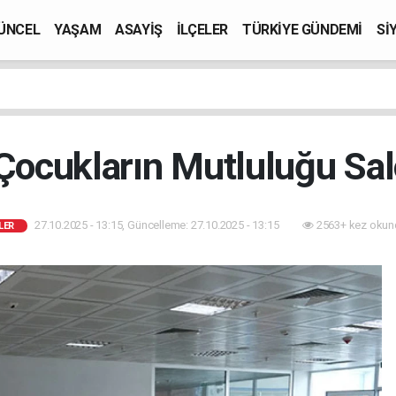
ÜNCEL
YAŞAM
ASAYİŞ
İLÇELER
TÜRKİYE GÜNDEMİ
Sİ
Çocukların Mutluluğu Sa
27.10.2025 - 13:15, Güncelleme: 27.10.2025 - 13:15
2563+ kez okun
LER