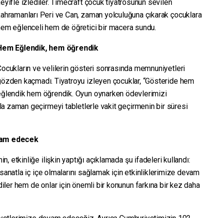
eyifle izlediler. Timecraft çocuk tiyatrosunun sevilen
ahramanları Peri ve Can, zaman yolculuğuna çıkarak çocuklara
hem eğlenceli hem de öğretici bir macera sundu.
Hem Eğlendik, hem öğrendik
ocukların ve velilerin gösteri sonrasında memnuniyetleri
gözden kaçmadı. Tiyatroyu izleyen çocuklar, “Gösteride hem
eğlendik hem öğrendik. Oyun oynarken ödevlerimizi
a zaman geçirmeyi tabletlerle vakit geçirmenin bir süresi
evam edecek
 etkinliğe ilişkin yaptığı açıklamada şu ifadeleri kullandı:
 sanatla iç içe olmalarını sağlamak için etkinliklerimize devam
ler hem de onlar için önemli bir konunun farkına bir kez daha