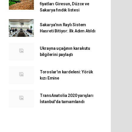
fiyatları Giresun, Düzce ve
Sakarya fındık listesi
Sakarya'nın Raylı Sistem
Hasreti Bitiyor: İlk Adım Atıldı
Ukrayna uçağının karakutu
bilgilerini paylaştı
Toroslar'ın kardeleni: Yörük
kızı Emine
TransAnatolia 2020 yarışları
İstanbul'da tamamlandı