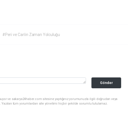
#Peri ve Can’ın Zaman Yolculuğu
Gönder
nuyor ve sakarya24haber.com sitesine yaptığınız yorumunuzla ilgili doğrudan veya
. Yazılan tüm yorumlardan site yönetimi hiçbir şekilde sorumlu tutulamaz.