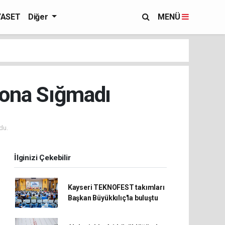
YASET
Diğer
MENÜ
lona Sığmadı
du.
İlginizi Çekebilir
Kayseri TEKNOFEST takımları
Başkan Büyükkılıç'la buluştu