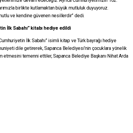
aliyetlerimize devam edeceğiz. Ayrıca Cumhuriyetimizin 102.
larımızla birlikte kutlamaktan büyük mutluluk duyuyoruz.
mutlu ve kendine güvenen nesillerdir” dedi.
 İlk Sabahı” kitabı hediye edildi
Cumhuriyetin İlk Sabahı” isimli kitap ve Türk bayrağı hediye
nuniyeti dile getirerek, Sapanca Belediyesi’nin çocuklara yönelik
evam etmesini temenni ettiler, Sapanca Belediye Başkanı Nihat Arda