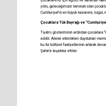
Çocuklarımız için eğitici ve sanatsal fa
yılını, geleceğimizin teminatı olan çocuk
Cumhuriyet’in en büyük kazanımı; özgür, 
Çocuklara Tük Bayrağı ve “Cumhuriyetin
Tiyatro gösteriminin ardından çocuklara “
edildi. Aileler etkinlikten duydukları mem
bu tür kültürel faaliyetlerinin artarak d
Şahin’e teşekkür ettiler.