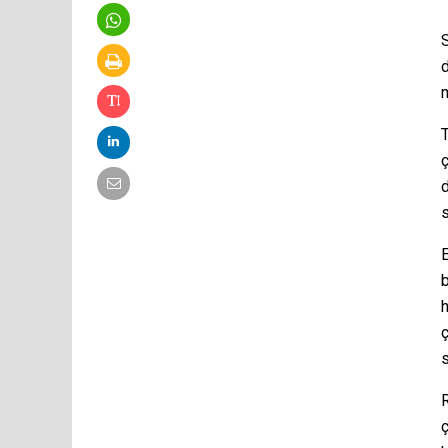
S
d
m
ç
d
E
b
h
ç
R
ç