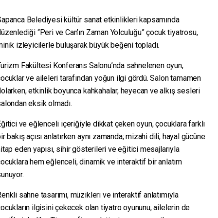
apanca Belediyesi kültür sanat etkinlikleri kapsamında
üzenlediği “Peri ve Can’ın Zaman Yolculuğu” çocuk tiyatrosu,
inik izleyicilerle buluşarak büyük beğeni topladı.
Turizm Fakültesi Konferans Salonu’nda sahnelenen oyun,
ocuklar ve aileleri tarafından yoğun ilgi gördü. Salon tamamen
olarken, etkinlik boyunca kahkahalar, heyecan ve alkış sesleri
salondan eksik olmadı.
ğitici ve eğlenceli içeriğiyle dikkat çeken oyun, çocuklara farklı
ir bakış açısı anlatırken aynı zamanda; mizahi dili, hayal gücüne
itap eden yapısı, sihir gösterileri ve eğitici mesajlarıyla
ocuklara hem eğlenceli, dinamik ve interaktif bir anlatım
sunuyor.
enkli sahne tasarımı, müzikleri ve interaktif anlatımıyla
ocukların ilgisini çekecek olan tiyatro oyununu, ailelerin de