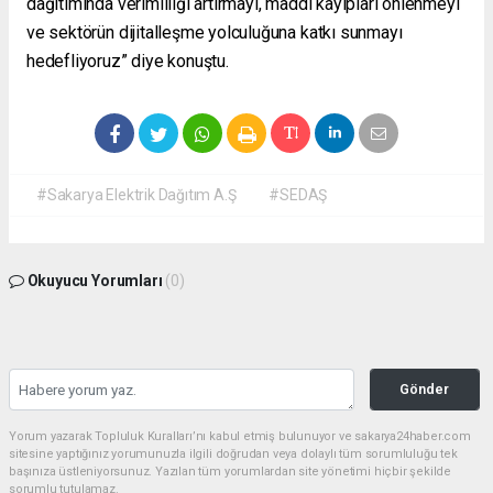
dağıtımında verimliliği artırmayı, maddi kayıpları önlenmeyi
ve sektörün dijitalleşme yolculuğuna katkı sunmayı
hedefliyoruz” diye konuştu.
#Sakarya Elektrik Dağıtım A.Ş
#SEDAŞ
Okuyucu Yorumları
(0)
Gönder
Yorum yazarak Topluluk Kuralları’nı kabul etmiş bulunuyor ve sakarya24haber.com
sitesine yaptığınız yorumunuzla ilgili doğrudan veya dolaylı tüm sorumluluğu tek
başınıza üstleniyorsunuz. Yazılan tüm yorumlardan site yönetimi hiçbir şekilde
sorumlu tutulamaz.