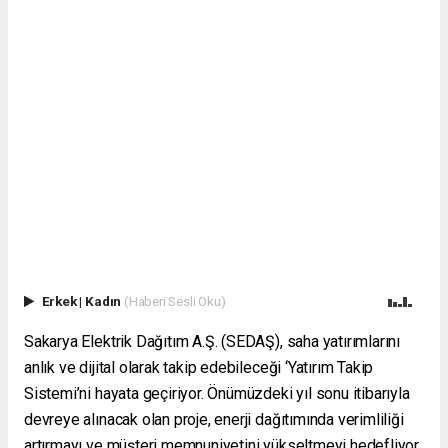
Erkek
|
Kadın
(Haberi Sesli Oku)
Sakarya Elektrik Dağıtım A.Ş. (SEDAŞ), saha yatırımlarını
anlık ve dijital olarak takip edebileceği ‘Yatırım Takip
Sistemi’ni hayata geçiriyor. Önümüzdeki yıl sonu itibarıyla
devreye alınacak olan proje, enerji dağıtımında verimliliği
artırmayı ve müşteri memnuniyetini yükseltmeyi hedefliyor.