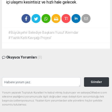
içi ulaşımı kesintisiz ve hızlı hale gelecek.
#Büyükşehir Belediye Başkanı Yusuf Alemdar
#Yazlık Katlı Kavşağı Projesi’
Okuyucu Yorumları
(0)
Gönder
Yorum yazarak Topluluk Kuralları’nı kabul etmiş bulunuyor ve sakarya24haber.com
sitesine yaptığınız yorumunuzla ilgili doğrudan veya dolaylı tüm sorumluluğu tek
başınıza üstleniyorsunuz. Yazılan tüm yorumlardan site yönetimi hiçbir şekilde
sorumlu tutulamaz.