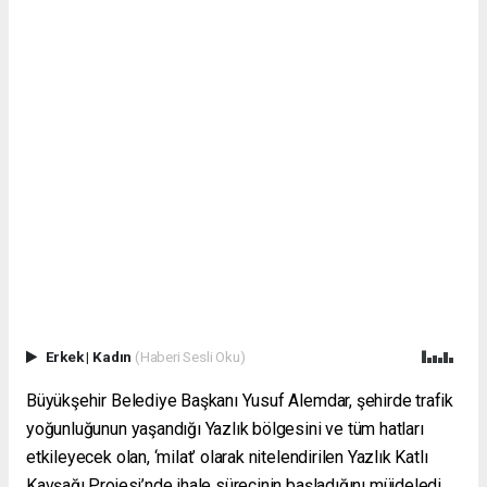
Erkek
|
Kadın
(Haberi Sesli Oku)
Büyükşehir Belediye Başkanı Yusuf Alemdar, şehirde trafik
yoğunluğunun yaşandığı Yazlık bölgesini ve tüm hatları
etkileyecek olan, ‘milat’ olarak nitelendirilen Yazlık Katlı
Kavşağı Projesi’nde ihale sürecinin başladığını müjdeledi.