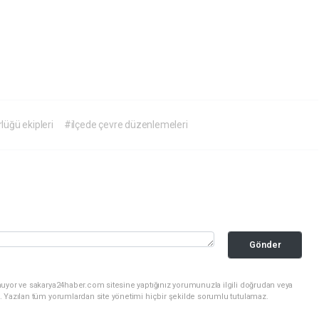
üğü ekipleri
#ilçede çevre düzenlemeleri
Gönder
nuyor ve sakarya24haber.com sitesine yaptığınız yorumunuzla ilgili doğrudan veya
. Yazılan tüm yorumlardan site yönetimi hiçbir şekilde sorumlu tutulamaz.