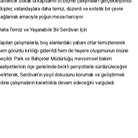
afrancık Sokak’ta kapsamlı ot biçme çalışmaları gerçekleştirildi.
kipler, vatandaşlara daha temiz, düzenli ve estetik bir çevre
sağlamak amacıyla yoğun mesai harcıyor.
aha Temiz ve Yaşanabilir Bir Serdivan İçin
apılan çalışmalarla, boş alanlardaki yabani otlar temizlenerek
em görüntü kirliliği giderildi hem de haşere oluşumunun önüne
geçildi. Park ve Bahçeler Müdürlüğü, mevsimsel bakım
aaliyetlerinin ilçe genelinde belirli periyotlarla sürdürüleceğini
elirterek, Serdivan’ın yeşil dokusunu korumak ve geliştirmek
dına çalışmaların kararlılıkla devam edeceğini vurguladı.