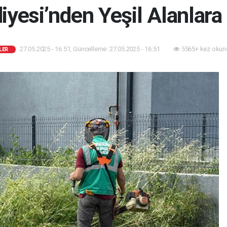
iyesi’nden Yeşil Alanlar
27.05.2025 - 16:51, Güncelleme: 27.05.2025 - 16:51
5565+ kez okun
LER