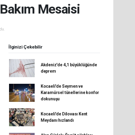
a Bakım Mesaisi
du.
İlginizi Çekebilir
Akdeniz'de 4,1 büyüklüğünde
deprem
Kocaeli'de Seymen ve
Karamürsel tünellerine konfor
dokunuşu
Kocaeli'de Dilovası Kent
Meydanı hızlandı