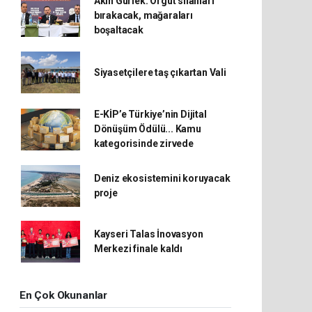
Akın Gürlek: Örgüt silahları
bırakacak, mağaraları
boşaltacak
Siyasetçilere taş çıkartan Vali
E-KİP’e Türkiye’nin Dijital
Dönüşüm Ödülü... Kamu
kategorisinde zirvede
Deniz ekosistemini koruyacak
proje
Kayseri Talas İnovasyon
Merkezi finale kaldı
En Çok Okunanlar