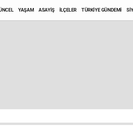
ÜNCEL
YAŞAM
ASAYİŞ
İLÇELER
TÜRKİYE GÜNDEMİ
Sİ