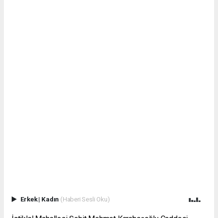
Erkek
|
Kadın
(Haberi Sesli Oku)