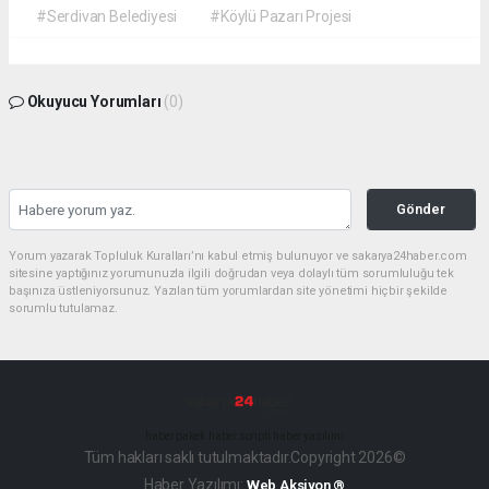
#Serdivan Belediyesi
#Köylü Pazarı Projesi
Okuyucu Yorumları
(0)
Gönder
Yorum yazarak Topluluk Kuralları’nı kabul etmiş bulunuyor ve sakarya24haber.com
sitesine yaptığınız yorumunuzla ilgili doğrudan veya dolaylı tüm sorumluluğu tek
başınıza üstleniyorsunuz. Yazılan tüm yorumlardan site yönetimi hiçbir şekilde
sorumlu tutulamaz.
haber paketi
haber scripti
haber yazılımı
Tüm hakları saklı tutulmaktadır.Copyright 2026©
Haber Yazılımı:
Web Aksiyon ®