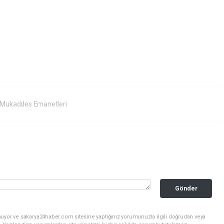
 Mukaddes Emanetleri
Gönder
nuyor ve sakarya24haber.com sitesine yaptığınız yorumunuzla ilgili doğrudan veya