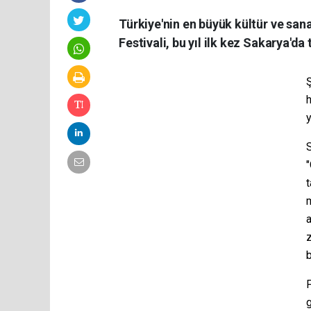
Türkiye'nin en büyük kültür ve san
Festivali, bu yıl ilk kez Sakarya'da
Ş
y
t
a
z
b
F
g