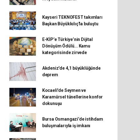
Kayseri TEKNOFEST takımları
Başkan Büyükkılıç'la buluştu
E-KİP’e Türkiye’nin Dijital
Dönüşüm Ödülü... Kamu
kategorisinde zirvede
Akdeniz'de 4,1 büyüklüğünde
deprem
Kocaeli'de Seymen ve
Karamürsel tünellerine konfor
dokunuşu
Bursa Osmangazi’de istihdam
buluşmalarıyla iş imkanı