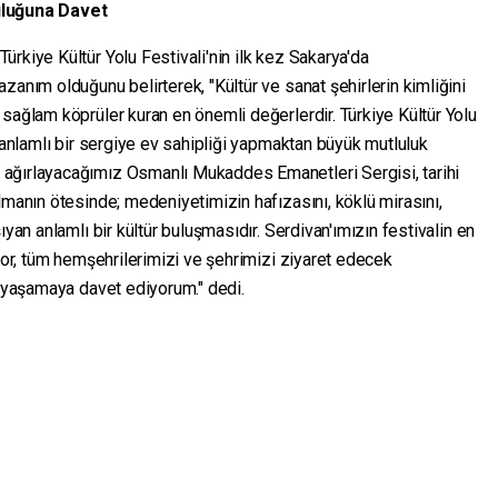
uluğuna Davet
rkiye Kültür Yolu Festivali'nin ilk kez Sakarya'da
zanım olduğunu belirterek, "Kültür ve sanat şehirlerin kimliğini
sağlam köprüler kuran en önemli değerlerdir. Türkiye Kültür Yolu
e anlamlı bir sergiye ev sahipliği yapmaktan büyük mutluluk
ağırlayacağımız Osmanlı Mukaddes Emanetleri Sergisi, tarihi
lmanın ötesinde; medeniyetimizin hafızasını, köklü mirasını,
ıyan anlamlı bir kültür buluşmasıdır. Serdivan'ımızın festivalin en
ıyor, tüm hemşehrilerimizi ve şehrimizi ziyaret edecek
e yaşamaya davet ediyorum." dedi.