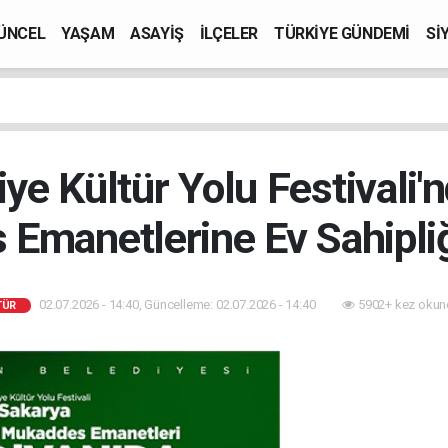
ÜNCEL
YAŞAM
ASAYİŞ
İLÇELER
TÜRKİYE GÜNDEMİ
Sİ
iye Kültür Yolu Festivali'
Emanetlerine Ev Sahipli
02.07.2026 - 14:40, Güncelleme: 02.07.2026 - 14:40
5902+ kez okun
TÜR