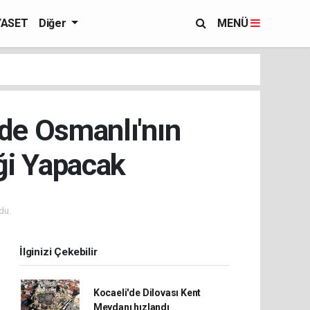
YASET
Diğer
MENÜ
nde Osmanlı'nın
ği Yapacak
du.
İlginizi Çekebilir
Kocaeli'de Dilovası Kent
Meydanı hızlandı