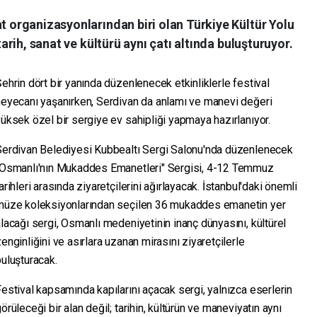
at organizasyonlarından biri olan Türkiye Kültür Yolu
 tarih, sanat ve kültürü aynı çatı altında buluşturuyor.
ehrin dört bir yanında düzenlenecek etkinliklerle festival
heyecanı yaşanırken, Serdivan da anlamı ve manevi değeri
üksek özel bir sergiye ev sahipliği yapmaya hazırlanıyor.
Serdivan Belediyesi Kubbealtı Sergi Salonu'nda düzenlenecek
"Osmanlı'nın Mukaddes Emanetleri" Sergisi, 4-12 Temmuz
arihleri arasında ziyaretçilerini ağırlayacak. İstanbul'daki önemli
müze koleksiyonlarından seçilen 36 mukaddes emanetin yer
lacağı sergi, Osmanlı medeniyetinin inanç dünyasını, kültürel
enginliğini ve asırlara uzanan mirasını ziyaretçilerle
uluşturacak.
estival kapsamında kapılarını açacak sergi, yalnızca eserlerin
örüleceği bir alan değil; tarihin, kültürün ve maneviyatın aynı