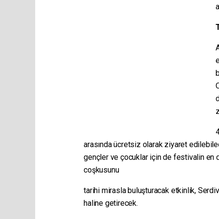
e
b
O
d
z
4
arasında ücretsiz olarak ziyaret edilebilece
gençler ve çocuklar için de festivalin en d
coşkusunu
tarihi mirasla buluşturacak etkinlik, Serdi
haline getirecek.