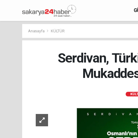
G
Anasayfa
KÜLTÜR
Serdivan, Türk
Mukaddes 
KÜL