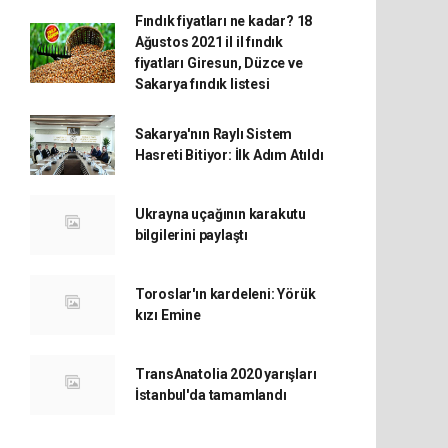
Fındık fiyatları ne kadar? 18
Ağustos 2021 il il fındık
fiyatları Giresun, Düzce ve
Sakarya fındık listesi
Sakarya'nın Raylı Sistem
Hasreti Bitiyor: İlk Adım Atıldı
Ukrayna uçağının karakutu
bilgilerini paylaştı
Toroslar'ın kardeleni: Yörük
kızı Emine
TransAnatolia 2020 yarışları
İstanbul'da tamamlandı