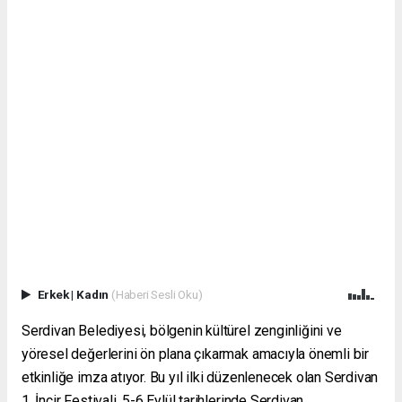
Erkek
|
Kadın
(Haberi Sesli Oku)
Serdivan Belediyesi, bölgenin kültürel zenginliğini ve
yöresel değerlerini ön plana çıkarmak amacıyla önemli bir
etkinliğe imza atıyor. Bu yıl ilki düzenlenecek olan Serdivan
1. İncir Festivali, 5-6 Eylül tarihlerinde Serdivan