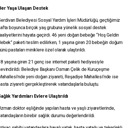
Her Yaşa Ulaşan Destek
erdivan Belediyesi Sosyal Yardım İşleri Müdürlüğü, geçtiğimiz
hafta boyunca birçok yaş grubuna yönelik sosyal destek
aaliyetlerini hayata geçirdi. 46 yeni doğan bebeğe “Hoş Geldin
ebek” paketi teslim edilirken, 1 yaşına giren 20 bebeğin doğum
ünü pastaları miniklere özel olarak ulaştırıldı.
8 yaşına giren 21 genç ise internet paketi hediyesiyle
sevindirildi. Belediye Başkanı Osman Çelik de Kuruçeşme
ahallesi’nde yeni doğan ziyareti, Reşadiye Mahallesi’nde ise
asta ziyareti gerçekleştirerek vatandaşlarla buluştu.
ağlık Yardımları Evlere Ulaştırıldı
zman doktor eşliğinde yapılan hasta ve yaşlı ziyaretlerinde,
atandaşların birebir sağlık durumu değerlendirildi.
htiyaç sahibi vatandaşlara havalı yatak, hasta yatağı ve tekerlekli