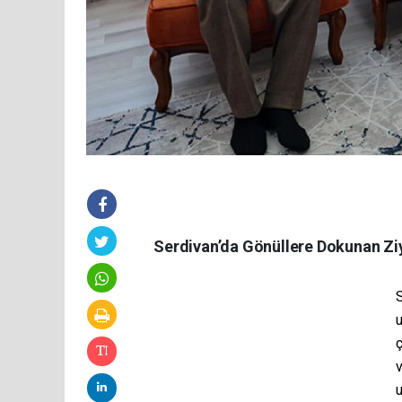
Serdivan’da Gönüllere Dokunan Zi
u
ç
v
u