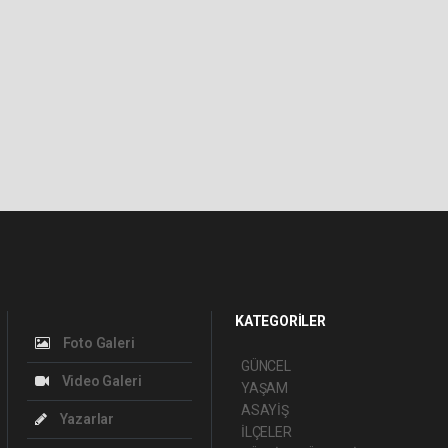
KATEGORİLER
Foto Galeri
GÜNCEL
Video Galeri
YAŞAM
ASAYİŞ
Yazarlar
İLÇELER