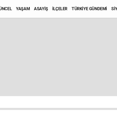
ÜNCEL
YAŞAM
ASAYİŞ
İLÇELER
TÜRKİYE GÜNDEMİ
Sİ