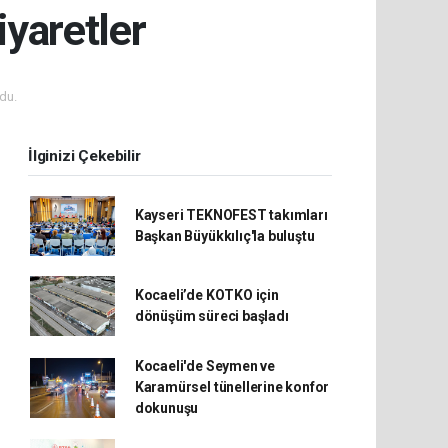
yaretler
du.
İlginizi Çekebilir
Kayseri TEKNOFEST takımları
Başkan Büyükkılıç'la buluştu
Kocaeli’de KOTKO için
dönüşüm süreci başladı
Kocaeli'de Seymen ve
Karamürsel tünellerine konfor
dokunuşu