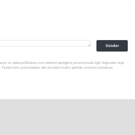
Gönder
nuyor ve sakarya24haber.com sitesine yaptığınız yorumunuzla ilgili doğrudan veya
. Yazılan tüm yorumlardan site yönetimi hiçbir şekilde sorumlu tutulamaz.