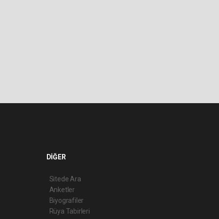
DİĞER
Sitede Ara
Anketler
Biyografiler
Rüya Tabirleri