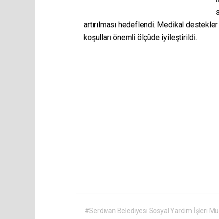
s
artırılması hedeflendi. Medikal destekler
koşulları önemli ölçüde iyileştirildi.
#Serdivan Belediyesi Sosyal Yardım İşleri M