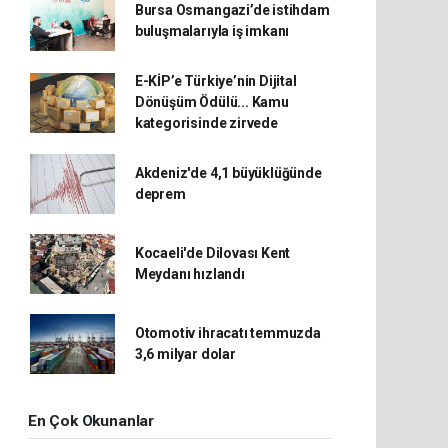
Bursa Osmangazi’de istihdam
buluşmalarıyla iş imkanı
E-KİP’e Türkiye’nin Dijital
Dönüşüm Ödülü... Kamu
kategorisinde zirvede
Akdeniz'de 4,1 büyüklüğünde
deprem
Kocaeli'de Dilovası Kent
Meydanı hızlandı
Otomotiv ihracatı temmuzda
3,6 milyar dolar
En Çok Okunanlar