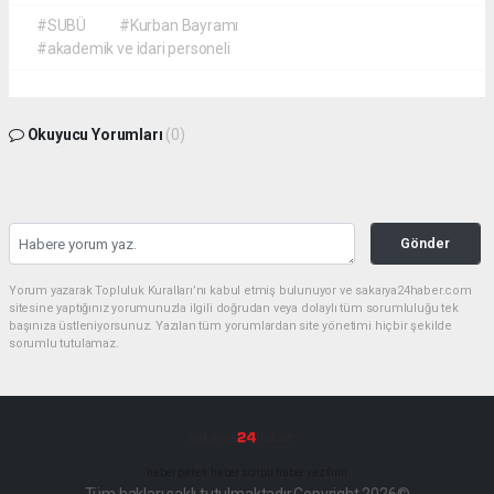
#SUBÜ
#Kurban Bayramı
#akademik ve idari personeli
Okuyucu Yorumları
(0)
Gönder
Yorum yazarak Topluluk Kuralları’nı kabul etmiş bulunuyor ve sakarya24haber.com
sitesine yaptığınız yorumunuzla ilgili doğrudan veya dolaylı tüm sorumluluğu tek
başınıza üstleniyorsunuz. Yazılan tüm yorumlardan site yönetimi hiçbir şekilde
sorumlu tutulamaz.
haber paketi
haber scripti
haber yazılımı