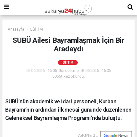
Anasayfa
EĞİTİM
SUBÜ Ailesi Bayramlaşmak İçin Bir
Aradaydı
EĞİTİM
02.06.2026 - 16:06, Güncelleme: 02.06.2026 - 16:06
5055+ kez okundu.
SUBÜ’nün akademik ve idari personeli, Kurban
Bayramı’nın ardından ilk mesai gününde düzenlenen
Geleneksel Bayramlaşma Programı’nda buluştu.
ABONE OL