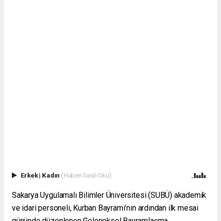
Erkek
|
Kadın
(Haberi Sesli Oku)
Sakarya Uygulamalı Bilimler Üniversitesi (SUBÜ) akademik
ve idari personeli, Kurban Bayramı’nın ardından ilk mesai
gününde düzenlenen Geleneksel Bayramlaşma